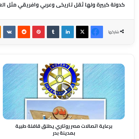
كدولة كبيرة ولها ثقل تاريخى وعربي وافريقي مثل ال
فيسبوك
‫X
لينكدإن
بينتيريست
شاركها
برعاية
اتصالات
مصر
روتاري
يطلق
قافلة
طبية
بمدينة
بدر
برعاية اتصالات مصر روتاري يطلق قافلة طبية
بمدينة بدر