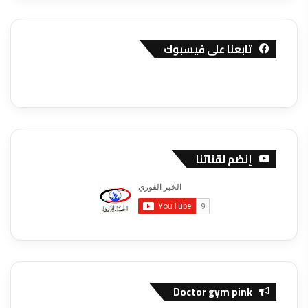
تابعنا على فيسبوك
إنضم لقناتنا
Doctor gym pink