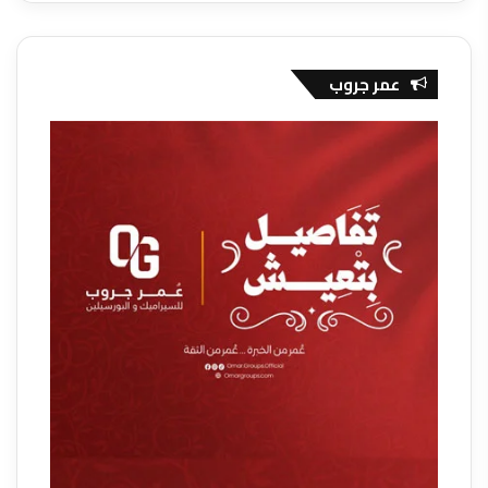
عمر جروب