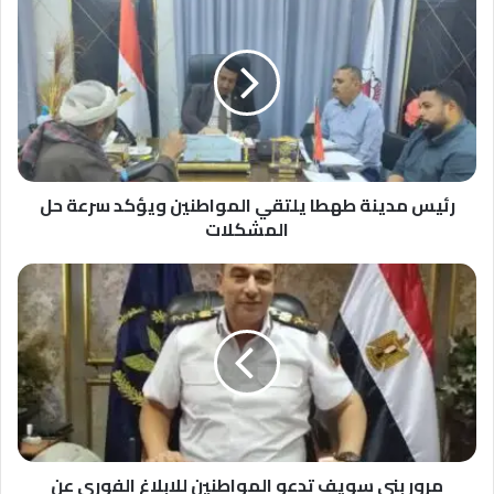
مدينة
طهطا
يلتقي
المواطنين
ويؤكد
سرعة
حل
المشكلات
رئيس مدينة طهطا يلتقي المواطنين ويؤكد سرعة حل
المشكلات
مرور
بني
سويف
تدعو
المواطنين
للإبلاغ
الفوري
عن
تجاوزات
سائقي
مرور بني سويف تدعو المواطنين للإبلاغ الفوري عن