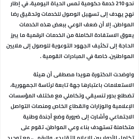
نحو 210 خدمة حكومية تمس الحياة اليومية، في إطار
نهج يهدف إلى تسهيل الوصول للخدمات وتحقيق رضا
المواطن. إلا أن ضعف الوعي ببعض هذه الخدمات
يعوق الاستفادة الكاملة من الخدمات الرقمية ما يبرز
الحاجة إلى تكثيف الجهود التوعوية للوصول إلى ملايين
المواطنين، خاصة في المبادرات القومية .
واوضحت الدكتورة هويدا مصطفى أن هيئة
الاستعلامات باعتبارها جهة تابعة لرئاسة الجمهورية،
تضطلع بدور تنسيقي وتكاملي مع مختلف المؤسسات
الإعلامية والوزارات والقطاع الخاص ومنصات التواصل
الاجتماعي وأشارت إلى ضرورة وضع أجندة وطنية
متكاملة تستهدف بناء وعي المواطن، تقوم على
تكامل الأدوار بين الإعلام التقليدي والرقمي، مع توحيد