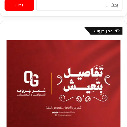
البحث
عن:
عمر جروب