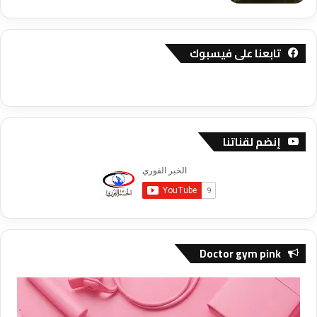
تابعنا على فيسبوك
إنضم لقناتنا
Doctor gym pink