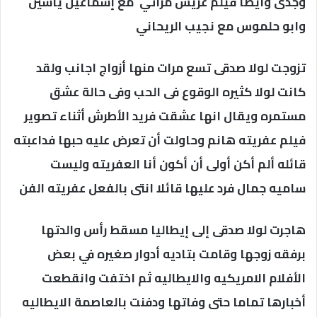
وجدى وايضا فيلم عريس مراتي مع إسماعيل ياسين
وابو حلموس مع نجيب الريحاني
تزوجت لولا صدقى تسع مرات منها أزواج اجانب ولقد
كانت لولا كثيره الوقوع فى الحب وفى حالة عشق
مستمره ويقال انها عشقت فريد الأطرش أثناء تصوير
فيلم عفريته هانم وحاولت أن تعرض عليه حبها فداعبته
قائله ألم أكن أولى أن أكون أنا العفريته وليست
ساميه جمال فرد عليها قائلا انتى بالفعل عفريته الفن
هاجرت لولا صدقى إلى إيطاليا مسقط رأس والدتها
برفقه زوجها وقامت بتاديه أدوار صغيره في بعض
الأفلام الامريكيه والايطاليه ثم اختفت وانقطعت
أخبارها تماما حتى وفاتها ودفنت بالعاصمة الايطاليه