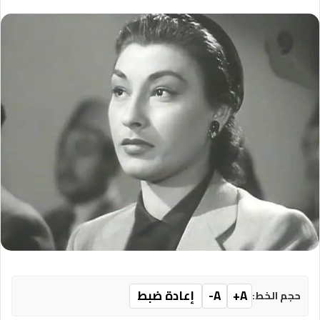
A+
A-
إعادة ضبط
حجم الخط: