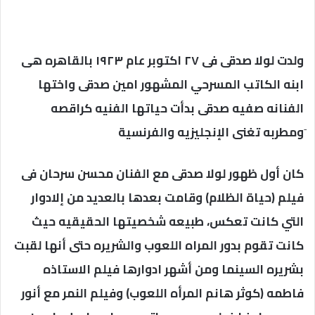
ولدت لولا صدقى فى ٢٧ اكتوبر عام ١٩٢٣ بالقاهره هى
ابنه الكاتب المسرحي المشهور امين صدقى واختها
الفنانه صفيه صدقى بدأت حياتها الفنيه كراقصه
َومطربه تغنى الإنجليزيه والفرنسية
كان أول ظهور لولا صدقى مع الفنان محسن سرحان فى
فيلم (حياة الظلام) وقامت بعدها بالعديد من إلادوار
التي كانت تعكس، طبيعه شخصيتها الحقيقيه حيث
كانت تقوم بدور المراه اللعوب والشريره حتى أنها لقبت
بشريره السينما ومن أشهر ادوارها فيلم الاستاذه
فاطمه (كوثر هانم المرأه اللعوب) وفيلم النمر مع أنور