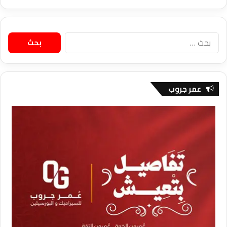
البحث
عن:
عمر جروب