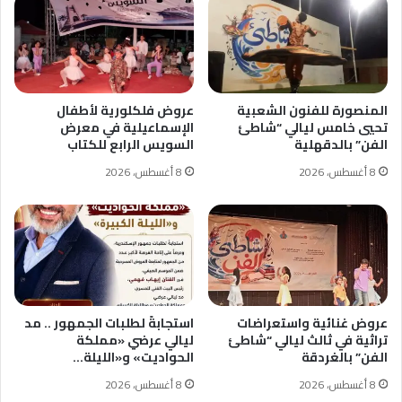
المنصورة للفنون الشعبية
عروض فلكلورية لأطفال
تحيي خامس ليالي “شاطئ
الإسماعيلية في معرض
الفن” بالدقهلية
السويس الرابع للكتاب
8 أغسطس، 2026
8 أغسطس، 2026
عروض غنائية واستعراضات
استجابةً لطلبات الجمهور .. مد
تراثية في ثالث ليالي “شاطئ
ليالي عرضي «مملكة
الفن” بالغردقة
الحواديت» و«الليلة…
8 أغسطس، 2026
8 أغسطس، 2026