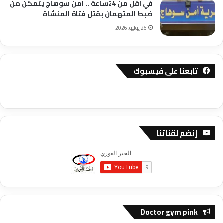
في اقل من 24ساعة .. امن سوهاج يتمكن من
ضبط المتهمان بقتل فتاة المنشاة
26 يوليو، 2026
تابعنا على فيسبوك
إنضم لقناتنا
Doctor gym pink