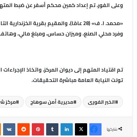
وعلى الفور، تم إعداد كمين محكم أسفر عن ضبط المته
«محمد. ا. ف» (28 عامًا)، والمقيم بقرية الخ
وفرد محلي الصنع، وميزان حساس، ومبلغ مالي، وهاتف
تم اقتياد المتهم إلى ديوان المركز، واتخاذ الإجراءات ا
تولت النيابة العامة مباشرة التحقيقات.
الخبر الفورى
مديرية أمن سوهاج
مركز ش
فيسبوك
‫X
لينكدإن
بينتيريست
شاركها