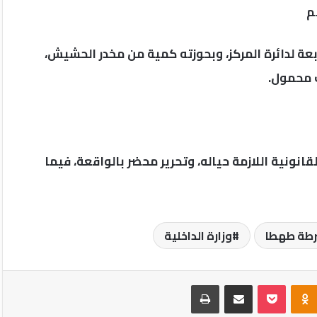
م
زندارية التابعة لدائرة المركز، وبحوزته كمية من مخدر الحشيش،
 محمول.
لقانونية اللازمة حياله، وتحرير محضر بالواقعة، فيما
رطة طهطا
وزارة الداخلية
Odnoklassniki
‫Pocket
مشاركة عبر البريد
طباعة