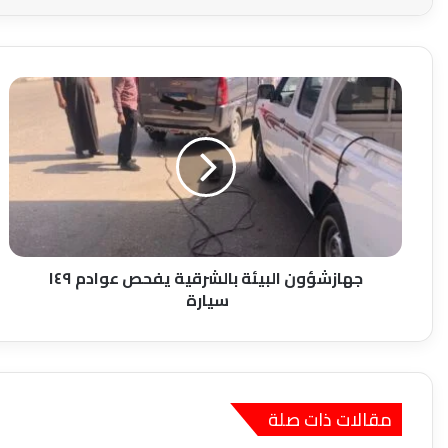
جهازشؤون
البيئة
بالشرقية
يفحص
عوادم
١٤٩
سيارة
جهازشؤون البيئة بالشرقية يفحص عوادم ١٤٩
سيارة
مقالات ذات صلة