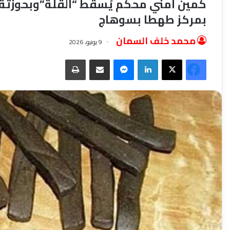
كمين أمني محكم يُسقط “القُلة”وبحوزتة
بمركز طهطا بسوهاج
محمد خلف السمان
9 يونيو، 2026
فيسبوك
‫X
لينكدإن
ماسنجر
مشاركة عبر البريد
طباعة