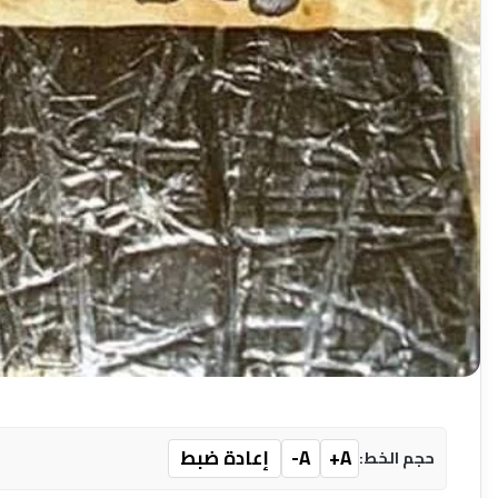
A+
A-
إعادة ضبط
حجم الخط: