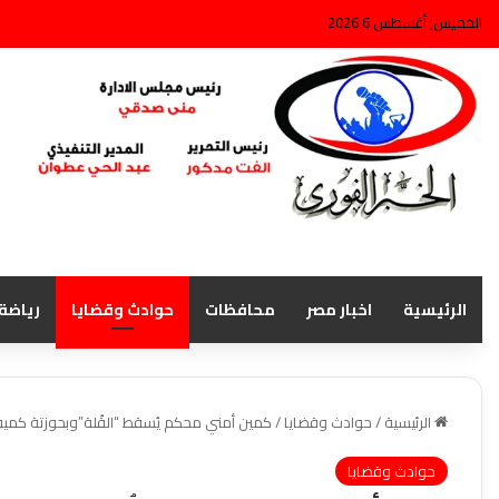
الخميس, أغسطس 6 2026
الرئيسية
اخبار مصر
محافظات
حوادث وقضايا
رياضة
الرئيسية
/
حوادث وقضايا
/
كمين أمني محكم يُسقط “القُلة”وبحوزتة كمي
حوادث وقضايا