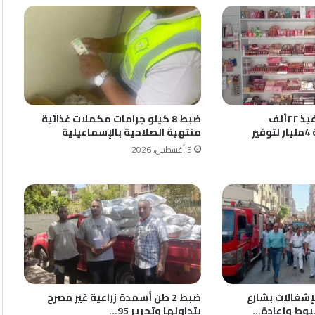
محافظ الشرقية تنفيذ ٢٢ألف
ضبط 8 كيلو جرامات مكملات غذائية
و٤٧١مشروع بتكلفة 4مليار لتوفير
منتهية الصلاحية بالإسماعيلية
5 أغسطس، 2026
إشغالات بشارع
ضبط 2 طن أسمدة زراعية غير مصرح
يوط وإعادة…
بتداولها وتحرير 95…