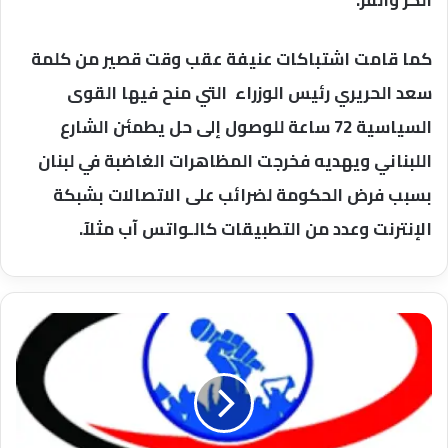
الكر والفر.
كما قامت اشتباكات عنيفة عقب وقت قصير من كلمة
سعد الحريري رئيس الوزراء التي منح فيها القوى
السياسية 72 ساعة للوصول إلى حل يطمئن الشارع
اللبناني ويهديه فخرجت المظاهرات الغاضبة في لبنان
بسبب فرض الحكومة لضرائب على الاتصالات بشبكة
الإنترنت وعدد من التطبيقات كالـواتس آب مثلآ.
وفاة
والد
الفنان
أحمد
مكي
بالإمارات