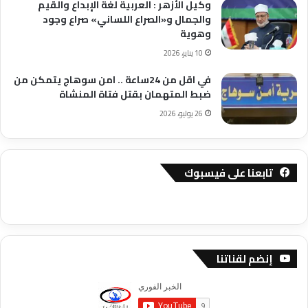
وكيل الأزهر : العربية لغة الإبداع والقيم
والجمال و«الصراع اللساني» صراع وجود
وهوية
10 يناير، 2026
في اقل من 24ساعة .. امن سوهاج يتمكن من
ضبط المتهمان بقتل فتاة المنشاة
26 يوليو، 2026
تابعنا على فيسبوك
إنضم لقناتنا