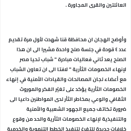
العائلتين والقرى المجاورة .
وأوضح الهجان ان محافظة قنا شهدت لأول مرة تقديم
عدد ٤ قودة في جلسة صلح واحدة مشيرا الى ان هذا
الصلح يعد ثاني فعاليات مبادرة " شباب تحيا مصر
لإنهاء الخصومات الثأرية " لافتا الى ان تعاون الشباب
مع أعضاء لجان المصالحات والقيادات الأمنية في إنهاء
الخصومات الثأرية يؤكد على تغيّر الفكر والموروث
الثقافي والوعي بمخاطر الثأر لدى المواطنين داعيا الى
ضرورة تكاتف جميع الجهود الشعبية والأمنية
والتنفيذية لإنهاء الخصومات الثأرية والحد من وقوع
خلافات جديدة للتفرغ لتنفيذ الخطط التنموية والخدمية