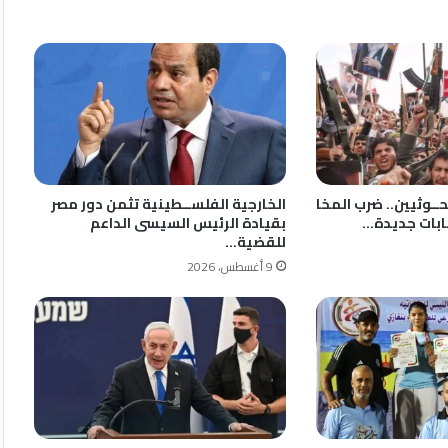
حــوثيين.. ضرب المخا
الخارجية الفلســطينية تثمن دور مصر
ابات جديدة…
بقيادة الرئيس السيسى الداعم
للقضية…
9 أغسطس، 2026