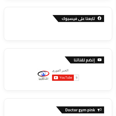
تابعنا على فيسبوك
إنضم لقناتنا
Doctor gym pink