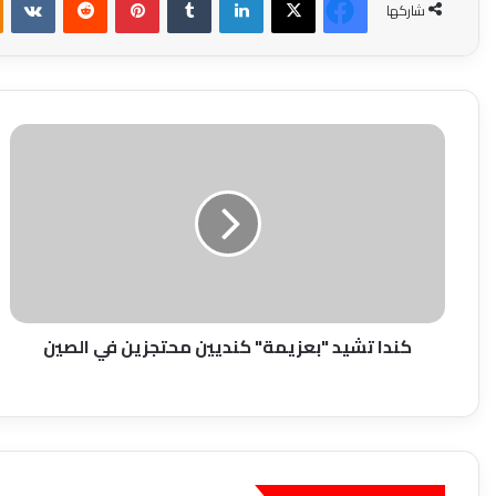
شاركها
كندا
تشيد
"بعزيمة"
كنديين
محتجزين
في
الصين
كندا تشيد "بعزيمة" كنديين محتجزين في الصين