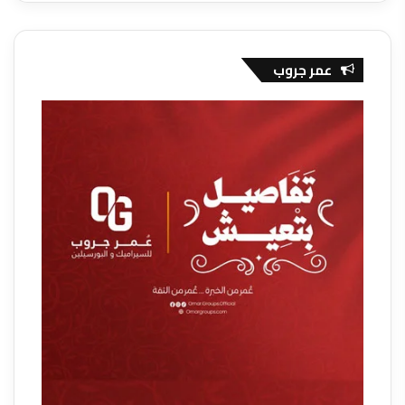
عمر جروب