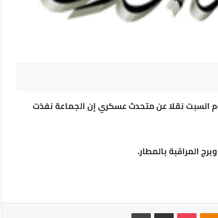
وم السبت نقلا عن متحدث عسكري إن الجماعة نفذت
ج المراقبة بالمطار.
Odnoklassniki
‫Pocket
مشاركة عبر البريد
طباعة