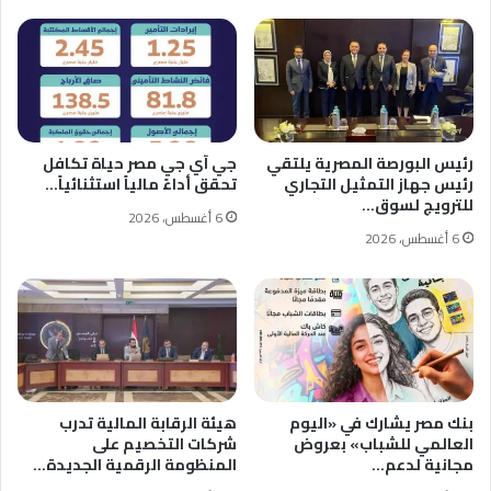
رئيس البورصة المصرية يلتقي
جي آي جي مصر حياة تكافل
رئيس جهاز التمثيل التجاري
تحقق أداءً مالياً استثنائياً…
للترويج لسوق…
6 أغسطس، 2026
6 أغسطس، 2026
بنك مصر يشارك في «اليوم
هيئة الرقابة المالية تدرب
العالمي للشباب» بعروض
شركات التخصيم على
مجانية لدعم…
المنظومة الرقمية الجديدة…