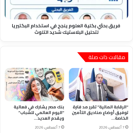
استخدام
البكتيريا
لتحليل
البلاستيك
فريق بحثي بكلية العلوم ينجح في استخدام البكتيريا
شديد
لتحليل البلاستيك شديد التلوث
التلوث
مقالات ذات صلة
“الرقابة المالية” تقرر مد فترة
بنك مصر يشارك في فعالية
توفيق أوضاع صناديق التأمين
“اليوم العالمي للشباب”
الخاصة…
ويقدم العديد…
7 أغسطس، 2026
7 أغسطس، 2026