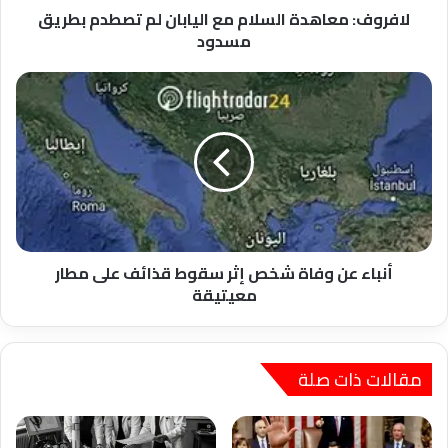
لافروف: معاهدة السلام مع اليابان لم تصطدم بطريق
مسدود
أنباء
عن
وفاة
شخص
إثر
سقوط
قذائف
على
مطار
معيتيقة
أنباء عن وفاة شخص إثر سقوط قذائف على مطار
معيتيقة
مقالات ذات صلة