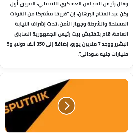
وقال رئيس المجلس العسكري الانتقالي، الفريق أول
ركن عبد الفتاح البرهان، إن “فريقا مشتركا من القوات
المسلحة والشرطة وجهاز الأمن، تحت إشراف النيابة
العامة، قام بتفتيش بيت رئيس الجمهورية السابق
البشير ووجد 7 ملايين يورو، إضافة إلى 350 ألف دولار، و5
مليارات جنيه سوداني”.
لافروف:
معاهدة
السلام
مع
اليابان
لم
تصطدم
بطريق
مسدود