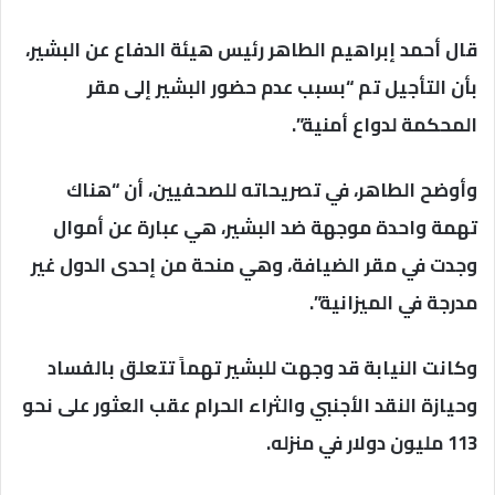
قال أحمد إبراهيم الطاهر رئيس هيئة الدفاع عن البشير،
بأن التأجيل تم “بسبب عدم حضور البشير إلى مقر
المحكمة لدواع أمنية”.
وأوضح الطاهر، في تصريحاته للصحفيين، أن “هناك
تهمة واحدة موجهة ضد البشير، هي عبارة عن أموال
وجدت في مقر الضيافة، وهي منحة من إحدى الدول غير
مدرجة في الميزانية”.
وكانت النيابة قد وجهت للبشير تهماً تتعلق بالفساد
وحيازة النقد الأجنبي والثراء الحرام عقب العثور على نحو
113 مليون دولار في منزله.