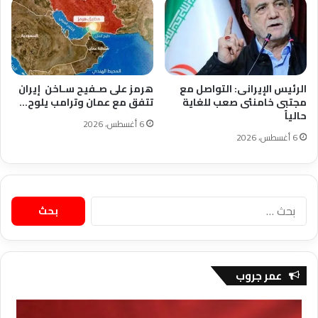
الرئيس الإيرانى: التواصل مع
هرمز على صـفيح سـاخن إيران
مجتبى خامنئى صعب للغاية
تتفق مع عمان وترامب يلوح…
حالياً
6 أغسطس، 2026
6 أغسطس، 2026
البحث
عن:
عمر جروب