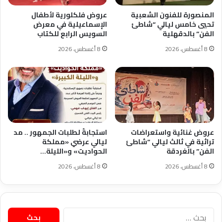
المنصورة للفنون الشعبية
عروض فلكلورية لأطفال
تحيي خامس ليالي “شاطئ
الإسماعيلية في معرض
الفن” بالدقهلية
السويس الرابع للكتاب
8 أغسطس، 2026
8 أغسطس، 2026
عروض غنائية واستعراضات
استجابةً لطلبات الجمهور .. مد
تراثية في ثالث ليالي “شاطئ
ليالي عرضي «مملكة
الفن” بالغردقة
الحواديت» و«الليلة…
8 أغسطس، 2026
8 أغسطس، 2026
البحث