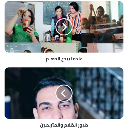
عندما
يبدع
المعلم
عندما يبدع المعلم
طيور
الظلام
والمتربصين
طيور الظلام والمتربصين