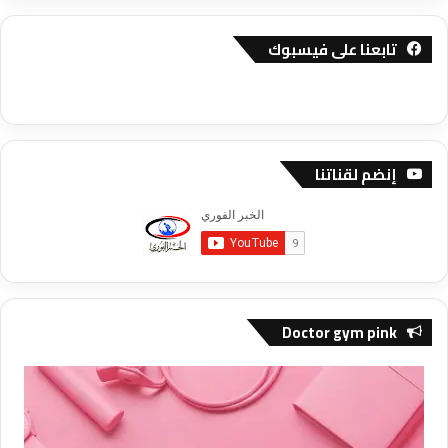
تابعنا على فيسبوك
إنضم لقناتنا
Doctor gym pink