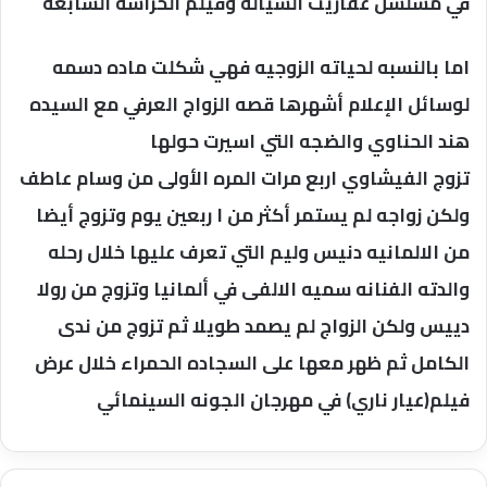
في مسلسل عفاريت السياله وفيلم الحراسه السابعه
اما بالنسبه لحياته الزوجيه فهي شكلت ماده دسمه
لوسائل الإعلام أشهرها قصه الزواج العرفي مع السيده
هند الحناوي والضجه التي اسيرت حولها
تزوج الفيشاوي اربع مرات المره الأولى من وسام عاطف
ولكن زواجه لم يستمر أكثر من ا ربعين يوم وتزوج أيضا
من الالمانيه دنيس وليم التي تعرف عليها خلال رحله
والدته الفنانه سميه الالفى في ألمانيا وتزوج من رولا
دييس ولكن الزواج لم يصمد طويلا ثم تزوج من ندى
الكامل ثم ظهر معها على السجاده الحمراء خلال عرض
فيلم(عيار ناري) في مهرجان الجونه السينمائي