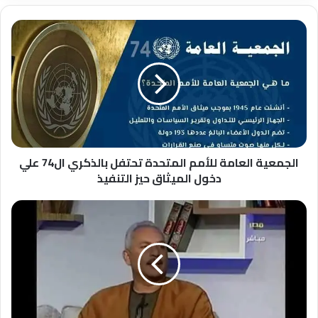
الجمعية
العامة
للأمم
المتحدة
تحتفل
بالذكري
ال74
علي
دخول
الميثاق
الجمعية العامة للأمم المتحدة تحتفل بالذكري ال74 علي
حيز
دخول الميثاق حيز التنفيذ
التنفيذ
الفلاحين
الامطار
تساهم
في
انتشار
الامراض
الفيروسيه
والبكتيريه