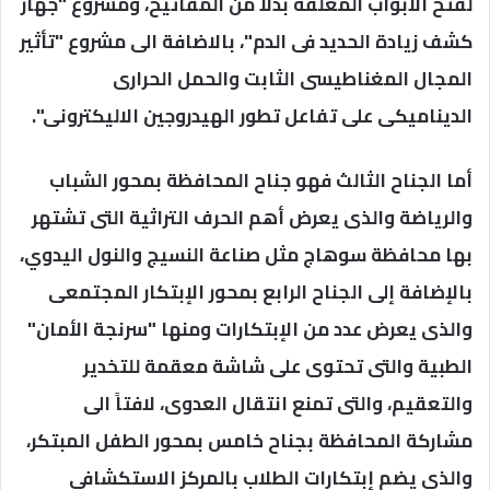
لفتح الأبواب المغلقة بدلا من المفاتيح، ومشروع "جهاز
كشف زيادة الحديد فى الدم"، بالاضافة الى مشروع "تأثير
المجال المغناطيسى الثابت والحمل الحرارى
الديناميكى على تفاعل تطور الهيدروجين الاليكترونى".
أما الجناح الثالث فهو جناح المحافظة بمحور الشباب
والرياضة والذى يعرض أهم الحرف التراثية التى تشتهر
بها محافظة سوهاج مثل صناعة النسيج والنول اليدوي،
بالإضافة إلى الجناح الرابع بمحور الإبتكار المجتمعى
والذى يعرض عدد من الإبتكارات ومنها "سرنجة الأمان"
الطبية والتى تحتوى على شاشة معقمة للتخدير
والتعقيم، والتى تمنع انتقال العدوى، لافتاً الى
مشاركة المحافظة بجناح خامس بمحور الطفل المبتكر،
والذى يضم إبتكارات الطلاب بالمركز الاستكشافي