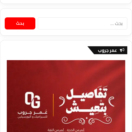
البحث
عن:
عمر جروب