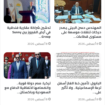
المهندس حسن البيلى يصدر
تدشين شراكة عقارية فندقية
حركات تنقلات موسعة على
في أرض الفيروز بين Sunny
مستوى قطاعات…
Group…
8 أغسطس، 2026
8 أغسطس، 2026
البترول: تأمين خط الغاز أسفل
تركيا: مصر دولة قوية..
ترعة الإسماعيلية.. ولا تأثير
وانضمامها لاتفاقية الدفاع مع
على…
السعودية وباكستان…
8 أغسطس، 2026
8 أغسطس، 2026