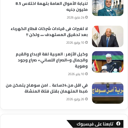
لنيابة الأموال العامة بتهمة اختلاس 8.5
مليون جنيه
24 مايو، 2026
لا تغيرات فى قيادات شركات قطاع الكهرباء
بعد تحقيق المستهدف ،،،، ولكن !!
10 يوليو، 2026
وكيل الأزهر : العربية لغة الإبداع والقيم
والجمال و«الصراع اللساني» صراع وجود
وهوية
10 يناير، 2026
في اقل من 24ساعة .. امن سوهاج يتمكن من
ضبط المتهمان بقتل فتاة المنشاة
26 يوليو، 2026
تابعنا على فيسبوك