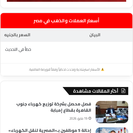
أسعار العملات والذهب في مصر
البيان
السعر بالجنيه
خطأ في التحديث
الأسعار استرشادية وتحدث لحظياً وفقاً للبورصة العالمية.
أكثر المقالات مشاهدة
فصل محصل بشركة توزيع كهرباء جنوب
القاهرة بقطاع إمبابة
19 مايو، 2026
إحالة 5 موظفين بـ«المصرية لنقل الكهرباء»