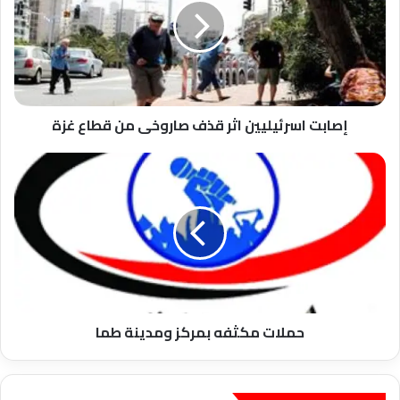
قذف
صاروخى
من
قطاع
غزة
إصابت اسرئيليين اثر قذف صاروخى من قطاع غزة
حملات
مكثفه
بمركز
ومدينة
طما
حملات مكثفه بمركز ومدينة طما