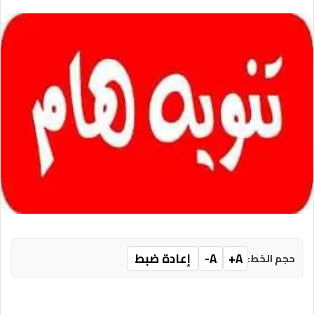
A+
A-
إعادة ضبط
حجم الخط: