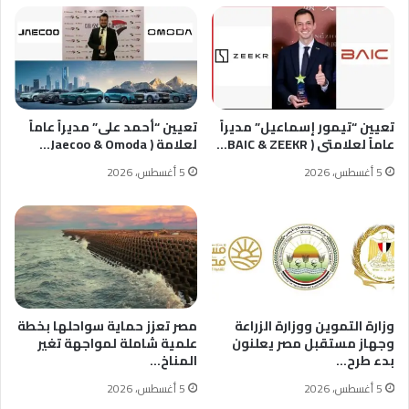
المصرية
الفرنسية
تعيين “تيمور إسماعيل” مديراً
تعيين “أحمد على” مديراً عاماً
عاماً لعلامتى ( BAIC & ZEEKR…
لعلامة ( Jaecoo & Omoda…
5 أغسطس، 2026
5 أغسطس، 2026
وزارة التموين ووزارة الزراعة
مصر تعزز حماية سواحلها بخطة
وجهاز مستقبل مصر يعلنون
علمية شاملة لمواجهة تغير
بدء طرح…
المناخ…
5 أغسطس، 2026
5 أغسطس، 2026