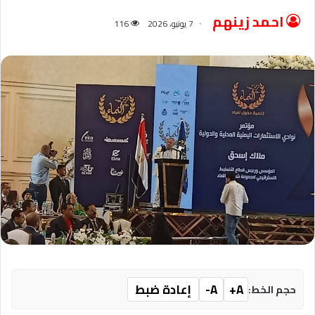
احمد زينهم
7 يونيو، 2026
116
A+
A-
إعادة ضبط
حجم الخط: