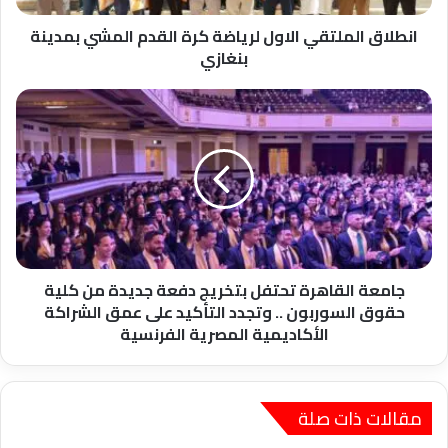
بنغازي
انطلاق الملتقي الاول لرياضة كرة القدم المشي بمدينة
بنغازي
جامعة
القاهرة
تحتفل
بتخريج
دفعة
جديدة
من
كلية
حقوق
السوربون
جامعة القاهرة تحتفل بتخريج دفعة جديدة من كلية
..
حقوق السوربون .. وتجدد التأكيد على عمق الشراكة
وتجدد
الأكاديمية المصرية الفرنسية
التأكيد
على
عمق
الشراكة
مقالات ذات صلة
الأكاديمية