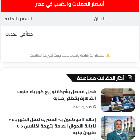
أسعار العملات والذهب في مصر
البيان
السعر بالجنيه
خطأ في التحديث
الأسعار استرشادية وتحدث لحظياً وفقاً للبورصة العالمية.
أكثر المقالات مشاهدة
فصل محصل بشركة توزيع كهرباء جنوب
القاهرة بقطاع إمبابة
19 مايو، 2026
إحالة 5 موظفين بـ«المصرية لنقل الكهرباء»
لنيابة الأموال العامة بتهمة اختلاس 8.5
مليون جنيه