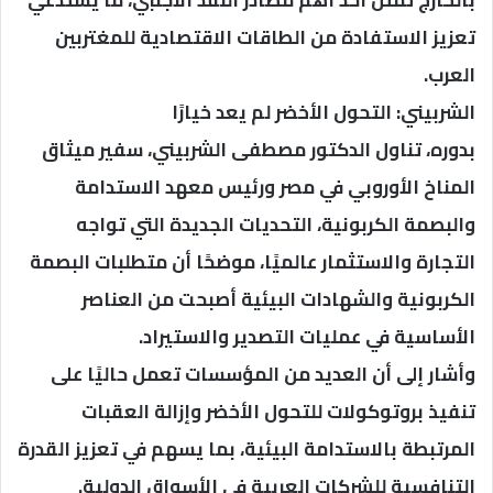
بالخارج تمثل أحد أهم مصادر النقد الأجنبي، ما يستدعي
تعزيز الاستفادة من الطاقات الاقتصادية للمغتربين
العرب.
الشربيني: التحول الأخضر لم يعد خيارًا
بدوره، تناول الدكتور مصطفى الشربيني، سفير ميثاق
المناخ الأوروبي في مصر ورئيس معهد الاستدامة
والبصمة الكربونية، التحديات الجديدة التي تواجه
التجارة والاستثمار عالميًا، موضحًا أن متطلبات البصمة
الكربونية والشهادات البيئية أصبحت من العناصر
الأساسية في عمليات التصدير والاستيراد.
وأشار إلى أن العديد من المؤسسات تعمل حاليًا على
تنفيذ بروتوكولات للتحول الأخضر وإزالة العقبات
المرتبطة بالاستدامة البيئية، بما يسهم في تعزيز القدرة
التنافسية للشركات العربية في الأسواق الدولية.