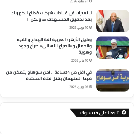
24 مايو، 2026
لا تغيرات فى قيادات شركات قطاع الكهرباء
بعد تحقيق المستهدف ،،،، ولكن !!
10 يوليو، 2026
وكيل الأزهر : العربية لغة الإبداع والقيم
والجمال و«الصراع اللساني» صراع وجود
وهوية
10 يناير، 2026
في اقل من 24ساعة .. امن سوهاج يتمكن من
ضبط المتهمان بقتل فتاة المنشاة
26 يوليو، 2026
تابعنا على فيسبوك