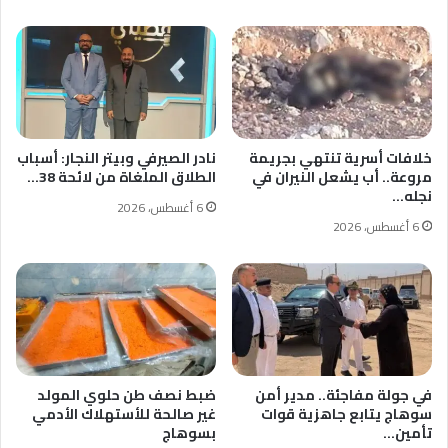
خلافات أسرية تنتهي بجريمة
نادر الصيرفي وبيتر النجار: أسباب
مروعة.. أب يشعل النيران في
الطلاق الملغاة من لائحة 38…
نجله…
6 أغسطس، 2026
6 أغسطس، 2026
في جولة مفاجئة.. مدير أمن
ضبط نصف طن حلوي المولد
سوهاج يتابع جاهزية قوات
غير صالحة للأستهلاك الأدمي
تأمين…
بسوهاج