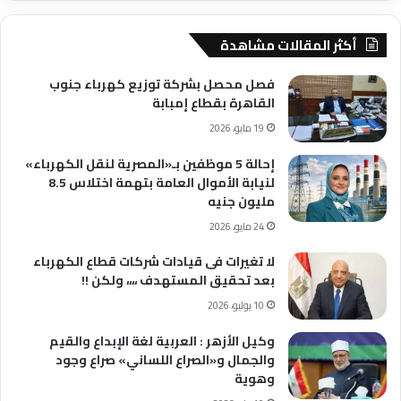
أكثر المقالات مشاهدة
فصل محصل بشركة توزيع كهرباء جنوب
القاهرة بقطاع إمبابة
19 مايو، 2026
إحالة 5 موظفين بـ«المصرية لنقل الكهرباء»
لنيابة الأموال العامة بتهمة اختلاس 8.5
مليون جنيه
24 مايو، 2026
لا تغيرات فى قيادات شركات قطاع الكهرباء
بعد تحقيق المستهدف ،،،، ولكن !!
10 يوليو، 2026
وكيل الأزهر : العربية لغة الإبداع والقيم
والجمال و«الصراع اللساني» صراع وجود
وهوية