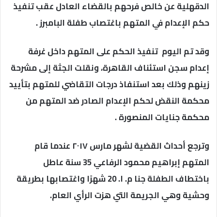
الدقهلية عن خالص فرحهم بالقضاء العادل عقب تنفيذ
حكم الإعدام في المتهم باغتصاب طفلة البامبرز .
وقد تم اليوم تنفيذ الحكم على المتهم داخل غرفة
إعدام سجن استئناف القاهرة، ونقلت الجثة إلى مشرحة
زينهم وذلك بعد استنفاذ درجات التقاضي للمتهم بتأييد
محكمة النقض لحكم الإعدام الصادر ضد المتهم من
محكمة جنايات المنصورة .
وترجع أحداث القضية لشهر مارس ٢٠١٧ عندما قام
المتهم إبراهيم محمود الرفاعي 35 سنة عاطل
باختطاف الطفلة جنا م. ا. 20 شهرًا واغتصابها بطريقة
وحشية وهي الجريمة التي هزت الرأي العام.