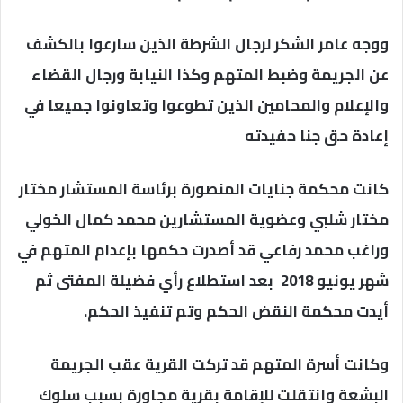
ووجه عامر الشكر لرجال الشرطة الذين سارعوا بالكشف
عن الجريمة وضبط المتهم وكذا النيابة ورجال القضاء
والإعلام والمحامين الذين تطوعوا وتعاونوا جميعا في
إعادة حق جنا حفيدته
كانت محكمة جنايات المنصورة برئاسة المستشار مختار
مختار شلبي وعضوية المستشارين محمد كمال الخولي
وراغب محمد رفاعي قد أصدرت حكمها بإعدام المتهم في
شهر يونيو 2018 بعد استطلاع رأي فضيلة المفتى ثم
أيدت محكمة النقض الحكم وتم تنفيذ الحكم.
وكانت أسرة المتهم قد تركت القرية عقب الجريمة
البشعة وانتقلت للإقامة بقرية مجاورة بسبب سلوك