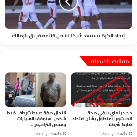
من
قائمة
فريق
الزمالك
إتحاد الكرة يستبعد شيكابالا من قائمة فريق الزمالك
مقالات ذات صلة
مصدر أمني ينفي صحة
انتحال صفة ضابط شرطة.. ضبط
المنشور المتداول بشأن اعتداء
شخص استوقف السيارات
ضابط شرطة…
وفحص التراخيص…
6 أغسطس، 2026
6 أغسطس، 2026