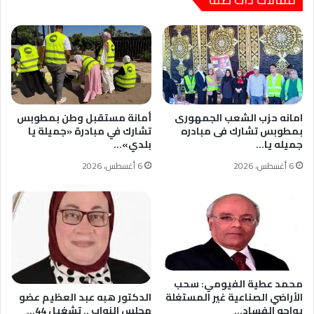
امانه حزب الشعب الجمهورى
أمانة مستقبل وطن بمطوبس
بمطوبس تشارك فى مبادره
تشارك في مبادرة «جميلة يا
جميله يا…
بلدي»…
6 أغسطس، 2026
6 أغسطس، 2026
محمد عطية الفيومي: سحب
الأراضي الصناعية غير المستغلة
الدكتور هبه عبد العظيم عضو
يواجه الفساد…
مجلس النواب .. تشغيل 44…