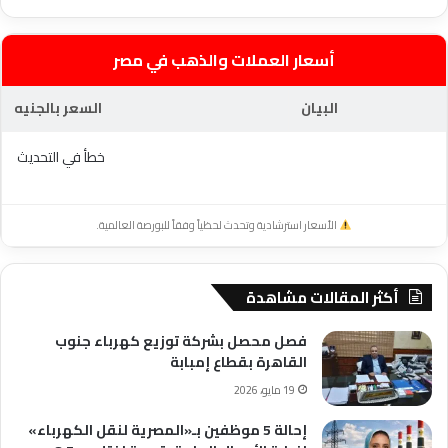
أسعار العملات والذهب في مصر
البيان
السعر بالجنيه
خطأ في التحديث
الأسعار استرشادية وتحدث لحظياً وفقاً للبورصة العالمية.
أكثر المقالات مشاهدة
فصل محصل بشركة توزيع كهرباء جنوب
القاهرة بقطاع إمبابة
19 مايو، 2026
إحالة 5 موظفين بـ«المصرية لنقل الكهرباء»