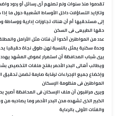
تقدموا منذ سنوات ولم تصلهم أى رسائل أو ردود واض
وتتزايد التساؤلات داخل الأوساط الشعبية حول ما إذا
إلى مستحقيها أم أن هناك تجاوزات إدارية ووساطة 
حقها الطبيعى فى السكن
عدد من المواطنين أكدوا أن فئات مثل الأرامل والمط
وحدة سكنية يمثل بالنسبة لهن طوق نجاة حقيقيا يحفظ
يرى شباب المحافظة أن استمرار غموض المشهد يهدد أ
ويطالب أهالى البحر الأحمر بفتح ملفات التخصيص بش
وإخضاع جميع الإجراءات لرقابة صارمة تضمن تحقيق ال
المواطنين فى منظومة الإسكان
ويرى مراقبون أن ملف الإسكان فى المحافظة أصبح بح
الكبير الذى تشهده مدن البحر الأحمر وما يصاحبه من 
والفئات الأولى بالرعاية