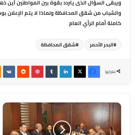
ويبقى السؤال الذى يتردد بقوة بين المواطنين أين 
والشباب من شقق المحافظة ولماذا لا يتم الإعلان بو
كاملة أمام الرأي العام
البحر الأحمر
شقق المحافظة
فيسبوك
‫X
لينكدإن
بينتيريست
شاركها
وزير
الكهرباء
والطاقة
المتجددة
يبحث