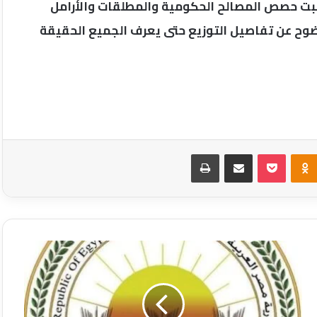
ذهبت حصص المصالح الحكومية والمطلقات والأرامل
ضوح عن تفاصيل التوزيع حتى يعرف الجميع الحقيقة
Odnoklassniki
‫Pocket
مشاركة عبر البريد
طباعة
الزراعة:
تحصين
2.4
مليون
رأس