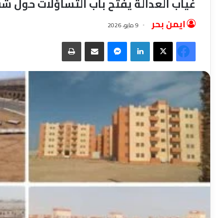
غياب العدالة يفتح باب التساؤلات حول شق
ايمن بحر
9 مايو، 2026
فيسبوك
‫X
لينكدإن
ماسنجر
مشاركة عبر البريد
طباعة