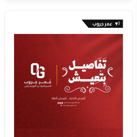
عمر جروب