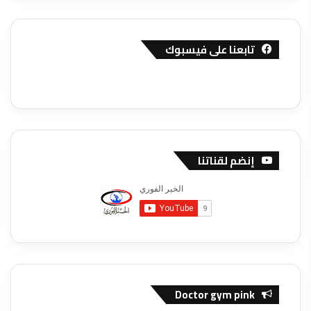
تابعنا على فيسبوك
إنضم لقناتنا
Doctor gym pink