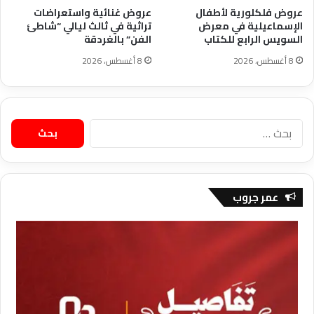
عروض فلكلورية لأطفال
عروض غنائية واستعراضات
الإسماعيلية في معرض
تراثية في ثالث ليالي “شاطئ
السويس الرابع للكتاب
الفن” بالغردقة
8 أغسطس، 2026
8 أغسطس، 2026
البحث
عن:
عمر جروب