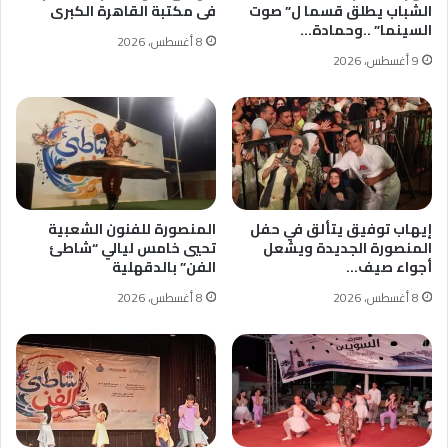
الشباب يطلق قسما ل” صوت
فى مكتبة القاهرة الكبرى
السينما” ..وحمادة…
8 أغسطس، 2026
9 أغسطس، 2026
إيهاب توفيق يتألق في حفل
المنصورة للفنون الشعبية
المنصورة الجديدة ويشعل
تحيي خامس ليالي “شاطئ
أجواء صيف…
الفن” بالدقهلية
8 أغسطس، 2026
8 أغسطس، 2026