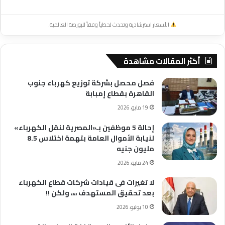
الأسعار استرشادية وتحدث لحظياً وفقاً للبورصة العالمية.
أكثر المقالات مشاهدة
فصل محصل بشركة توزيع كهرباء جنوب
القاهرة بقطاع إمبابة
19 مايو، 2026
إحالة 5 موظفين بـ«المصرية لنقل الكهرباء»
لنيابة الأموال العامة بتهمة اختلاس 8.5
مليون جنيه
24 مايو، 2026
لا تغيرات فى قيادات شركات قطاع الكهرباء
بعد تحقيق المستهدف ،،،، ولكن !!
10 يوليو، 2026