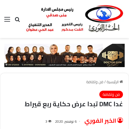
بحث عن
الق
الرئيسية
/
فن وثقافة
فن وثقافة
غدا DMC تبدا عرض حكاية ربع قيراط
الخبر الفوري
6 نوفمبر، 2020
3