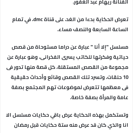
الفنانة ريهام عبد الغفور.
تعرض الحكاية بدءا من الغد، على قناة dmc، في تمام
الساعة السابعة والنصف مساء.
مسلسل "إلا أنا " عبارة عن دراما مستوحاة من قصص
حياتية وفكرتها للكاتب يسرى الفخرانى، وهو عبارة عن
مجموعة من القصص المستقلة، كل قصة منها تدور فى
10 حلقات، وتسرد تلك القصص وقائع وأحداث حقيقية
فى معظمها تتعرض لموضوعات تهم المجتمع بصفة
عامة والمرأة بصفة خاصة.
وتستكمل بهذه الحكاية عرض باقي حكايات مسلسل الا
انا والذي كان قد عرض منه ستة حكايات قبل رمضان