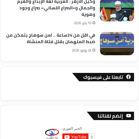
وكيل الأزهر : العربية لغة الإبداع والقيم
والجمال و«الصراع اللساني» صراع وجود
وهوية
10 يناير، 2026
في اقل من 24ساعة .. امن سوهاج يتمكن من
ضبط المتهمان بقتل فتاة المنشاة
26 يوليو، 2026
تابعنا على فيسبوك
إنضم لقناتنا