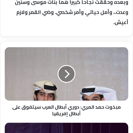
وبعده وحققت نجاحا كبيرا هما بنات موسى وسنين
وعدت.، وأمل حياتي وأمر شخصي. وضي القمر ولازم
أعيش.
مبخوت
حمد
المري:
دوري
أبطال
العرب
سيتفوق
على
أبطال
إفريقيا
مبخوت حمد المري: دوري أبطال العرب سيتفوق على
أبطال إفريقيا
المخرج
"أحمد