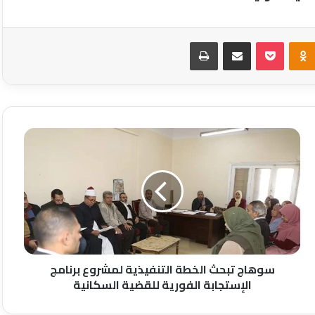
Odnoklassniki
‫Pocket
مشاركة عبر البريد
طباعة
سوهاج
تبحث
الخطة
التنفيذية
لمشروع
برنامج
الإستجابة
الفورية
للقضية
السكانية
سوهاج تبحث الخطة التنفيذية لمشروع برنامج
الإستجابة الفورية للقضية السكانية