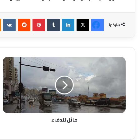
فيسبوك
‫X
لينكدإن
بينتيريست
شاركها
مائل
للدفء
مائل للدفء