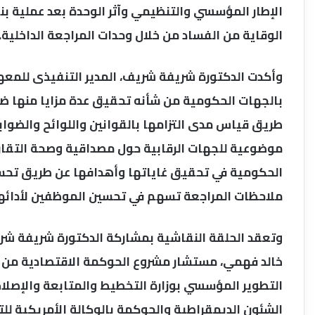
الإطار المؤسسي والتنظيمي وآثر الوحدة بعد عملية بن
الوقاية من الفساد من خلال وحدات المراجعة الداخلية.
وأكدت الدكتورة شريفة شريف، المدير التنفيذى للمعهد 
بالجهات الحكومية من شأنه تحقيق عدة مزايا منها ض
طريق قياس مدى التزامها بالقوانين واللوائح والضواب
موضوعية للجهات الرقابية حول مصداقية وصحة التقاري
الحكومية في تحقيق غاياتها وأهدافها عن طريق تحسي
ملاحظات المراجعة تسهم في تحسين الموظفين لأدائهم
وتعقد الحلقة النقاشية بمشاركة الدكتورة شريفة شريف
خالد فهمي، مستشار مشروع الحوكمة الاقتصادية من أ
التطوير المؤسسي بوزارة التخطيط والمتابعة والإصلا
الشئون الديمقراطية والحوكمة بالوكالة الأمريكية للتن