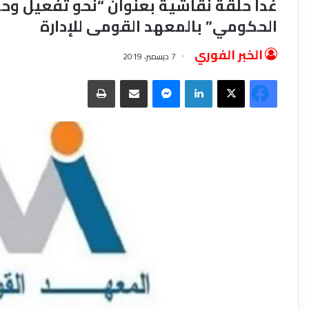
غدا حلقة نقاشية بعنوان “نحو تفعيل وحدا
الحكومي” بالمعهد القومى للإدارة
الخبر الفوري
7 ديسمبر، 2019
فيسبوك
‫X
لينكدإن
ماسنجر
مشاركة عبر البريد
طباعة