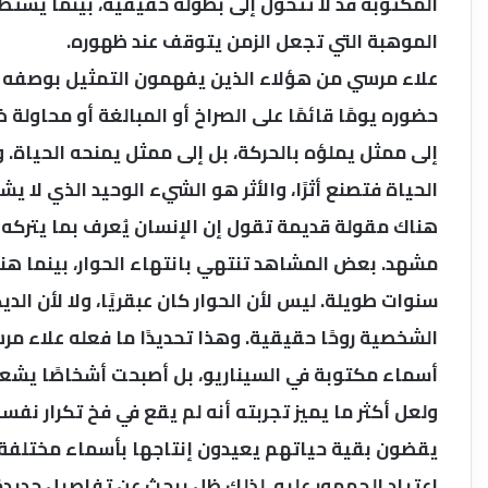
المكتوبة قد لا تتحول إلى بطولة حقيقية، بينما يستط
الموهبة التي تجعل الزمن يتوقف عند ظهوره.
علاء مرسي من هؤلاء الذين يفهمون التمثيل بوصفه فعلًا
حضوره يومًا قائمًا على الصراخ أو المبالغة أو محاولة 
إلى ممثل يملؤه بالحركة، بل إلى ممثل يمنحه الحياة. وا
الحياة فتصنع أثرًا، والأثر هو الشيء الوحيد الذي لا يش
هناك مقولة قديمة تقول إن الإنسان يُعرف بما يتركه بع
مشهد. بعض المشاهد تنتهي بانتهاء الحوار، بينما ه
سنوات طويلة. ليس لأن الحوار كان عبقريًا، ولا لأن الديك
الشخصية روحًا حقيقية. وهذا تحديدًا ما فعله علاء مر
أسماء مكتوبة في السيناريو، بل أصبحت أشخاصًا يشعر
ولعل أكثر ما يميز تجربته أنه لم يقع في فخ تكرار نف
يقضون بقية حياتهم يعيدون إنتاجها بأسماء مختلفة. 
اعتياد الجمهور عليه. لذلك ظل يبحث عن تفاصيل جديدة