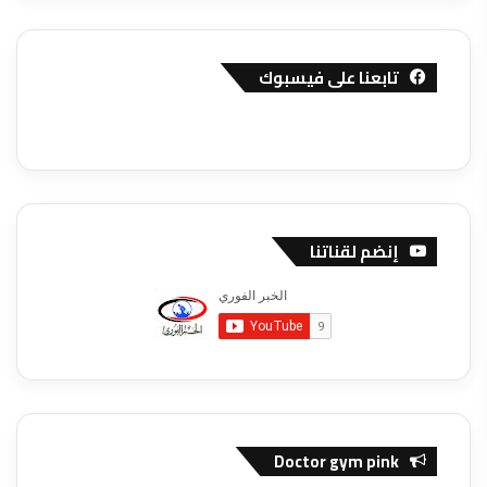
تابعنا على فيسبوك
إنضم لقناتنا
Doctor gym pink