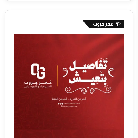
عمر جروب