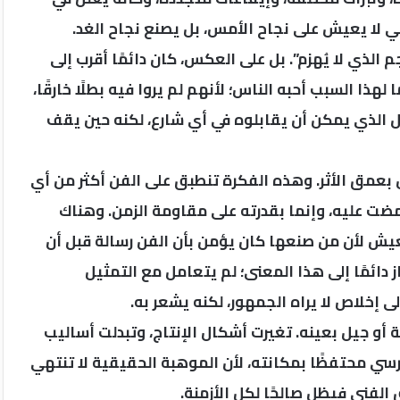
يقي لا يعيش على نجاح الأمس، بل يصنع نجاح الغد.
 الذي لا يُهزم”. بل على العكس، كان دائمًا أقرب إلى
ذا السبب أحبه الناس؛ لأنهم لم يروا فيه بطلًا خارقًا،
لرجل الذي يمكن أن يقابلوه في أي شارع، لكنه حين يقف
 بعمق الأثر. وهذه الفكرة تنطبق على الفن أكثر من أي
مضت عليه، وإنما بقدرته على مقاومة الزمن. وهناك
عيش لأن من صنعها كان يؤمن بأن الفن رسالة قبل أن
 دائمًا إلى هذا المعنى؛ لم يتعامل مع التمثيل
 إخلاص لا يراه الجمهور، لكنه يشعر به.
 أو جيل بعينه. تغيرت أشكال الإنتاج، وتبدلت أساليب
سي محتفظًا بمكانته، لأن الموهبة الحقيقية لا تنتهي
لفني فيظل صالحًا لكل الأزمنة.