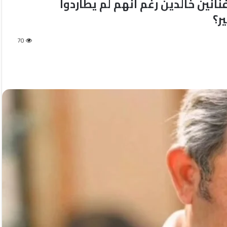
نانين خالدين رغم أنهم لم يطاردوا
ر؟
70