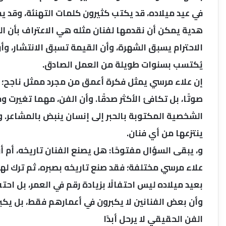
في عيد ميلاده، قد يكتب كثيرون كلمات التهنئة، وقد
هدية يمكن أن نقدمها لفنان مثله هي الاعتراف بأن الف
الاحترام يسبق الشهرة، وأن القيمة تسبق الانتشار، وأن 
يُكتسب بسنوات طويلة من العمل الصادق.
إن علاء مرسي يمثل فكرة أعمق من مجرد ممثل ناجح؛ إنه 
صوتًا، بل تكافئ الأكثر صدقًا. وأن الفن، مهما تغير
الشخصية المكتوبة بالحبر إلى إنسان ينبض بالمشاعر. 
ينتزعها من أي فنان.
و، يبقى السؤال مفتوحًا: هل يصنع الفنان تاريخه، أم أ
علاء مرسي مختلفة؛ فقد صنع تاريخه بصبره، ثم ترك لهذا 
بعيد ميلاده ليس احتفالًا بزيادة رقم في العمر، بل احت
وأن بعض الفنانين لا يكبرون في أعمارهم فقط، بل يكب
الفن الحقيقي لا يرحل أبدًا