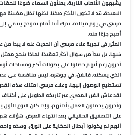
يشبهون الألعاب النارية، يملأون السماء ضوءًا للحظا
البعيدة، قد لا تكون الأكثر صخبًا، لكنها تظل مضيئة مه
مرسي في يوم ميلاده، ندرك أننا أمام نموذج ينتمي إلى ا
أصبح جزءًا منه.
المثير في تجربة علاء مرسي أن الحديث عنه لا يبدأ من 
فيها، بل يبدأ من سؤال أكثر تعقيدًا: لماذا ينجح ممث
آخرون رغم أنهم حصلوا على بطولات أكبر ومساحات أوسع
الذي يسكنه. فالفن، في جوهره، ليس منافسة على عدد 
تستطيع الوصول إليها، وعلاء مرسي امتلك هذه القدرة ا
لقد عاش الفن المصري عبر تاريخه الطويل على أكتاف ن
وآخرون يحملون العمل بأدائهم. وإذا كان النوع الأول 
على التصفيق الحقيقي بعد انتهاء العرض. هؤلاء هم 
أنهم لم يكونوا أبطال الحكاية على الورق. وهذه واحدة