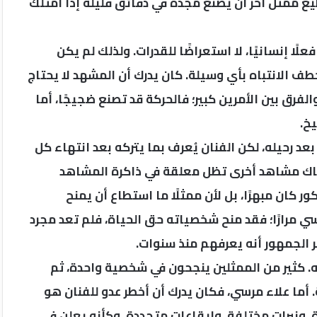
يع ممثل آخر أن يصنع مجده في دقائق قليلة إذا امتلك
 إنسانيًا، لا استعراضًا للقدرات. ولذلك لم يكن
خطف الانتباه بأي وسيلة. كان يدرك أن المشهد لا يحتاج
لفرق بين الأمرين كبير؛ فالحركة قد تصنع ضجيجًا، أما
يخ.
د رحيله، لكن الفنان يُعرف بما يتركه بعد انتهاء كل
ناك مشاهد أخرى تظل معلقة في ذاكرة المشاهد
ور كان مبهرًا، بل لأن ممثلًا ما استطاع أن يمنح
سي مرارًا؛ فقد منح شخصياته حق الحياة، فلم تعد مجرد
 الجمهور أنه يعرفهم منذ سنوات.
سه. كثير من الممثلين ينجحون في شخصية واحدة، ثم
أما علاء مرسي، فكان يدرك أن أخطر عدو للفنان هو
، ونبرات مختلفة، وإيقاعات متجددة، وكأنه يعلن في