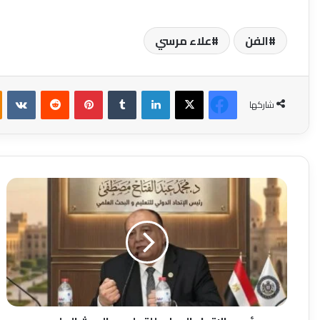
الفن
علاء مرسي
فيسبوك
‫X
لينكدإن
بينتيريست
شاركها
رئيس
الاتحاد
الدولي
للتعليم
والبحث
العلمي:
مباريات
مصر
في
أمريكا