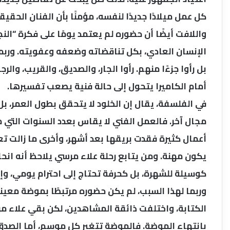
كل عمل ميلادًا جديدًا لنفسه، مؤمنًا بأن الفنان الحق
واللافت أيضًا أن حضوره لم يعتمد يومًا على فكرة “النجم
الإنسان العادي، بكل تناقضاته وضعفه وعفويته. وربما له
بل رأوا جزءًا منهم. رأوا الجار، والصديق، والقريب، وا
أمام الكاميرا يتحول إلى حالة فنية يصعب تفسيرها.
في الفلسفة، يقال إن الخلود لا يتحقق بطول العمر، بل
مجال آخر. فالعمل الفني لا يقاس بعدد السنوات التي 
أعمال كثيرة فقدت بريقها بعد أشهر، وأخرى ما زالت ت
يكون مهنة. ومن يتابع رحلة علاء مرسي يلاحظ أنه انحاز
كوسيلة للشهرة، بل كحرفة تحتاج إلى احترام يومي، وإلى
وربما لهذا السبب، لم يكن حضوره مرتبطًا بموضة معينة
الكتابة، واختلفت ذائقة المشاهدين، لكن بقي علاء مر
بانتهاء الموضة. فالموضة تتغير كل موسم، أما الصدق ا