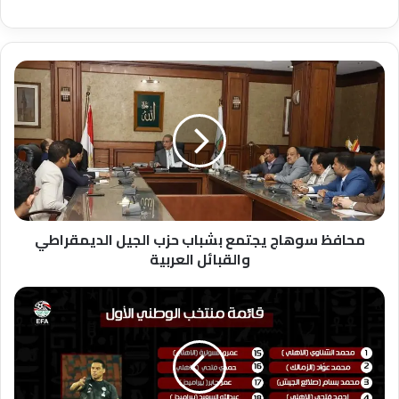
محافظ
سوهاج
يجتمع
بشباب
حزب
الجيل
الديمقراطي
والقبائل
العربية
محافظ سوهاج يجتمع بشباب حزب الجيل الديمقراطي
والقبائل العربية
البدري
يعلن
أسماء
لاعبي
المنتخب
الأول