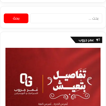
البحث
عن:
عمر جروب