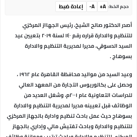
A+
A-
إعادة ضبط
حجم الخط:
أصدر الدكتور صالح الشيخ، رئيس الجهااز المركزي
للتنظيم والادارة قراره رقم ١٤٠ لسنة ٢٠١٩ بتعيين عيد
السيد الدسوقي، مديرا لمديرية التنظيم والادارة
بسوهاج .
وعيد السيد من مواليد محافظة القاهرة عام ١٩٦٢ ،
وحصل على بكالوريوس التجارة من المعهد العالي
للدراسات التعاونية عام ٢٠٠١م، وشغل العديد من
الوظائف قبل تعيينه مديرا لمديرية التنظيم والادارة
بسوهاج حيث عمل باحث تنظيم وادارة بالجهاز المركزي
للتنظيم والادارة وباحث تفتيش مالي وإداري بالجهاز
المركزي للتنظيم والادارة وباحث ترتيب وموازنة وظائف