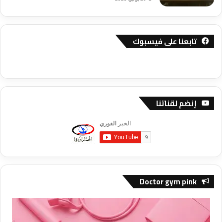
تابعنا على فيسبوك
إنضم لقناتنا
Doctor gym pink