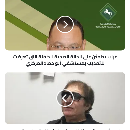
غراب
يطمئن
على
الحالة
الصحية
للطفلة
التي
تعرضت
للتعذيب
بمستشفي
غراب يطمئن على الحالة الصحية للطفلة التي تعرضت
أبو
للتعذيب بمستشفي أبو حماد المركزي
حماد
المركزي
فى
ذكرى
ميلاد
ملك
السيكودراما
ما
لم
تعرفه
عن
محي