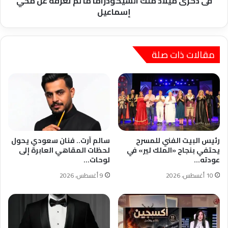
فى ذكرى ميلاد ملك السيكودراما ما لم تعرفه عن محي
إسماعيل
إسماعيل
مقالات ذات صلة
رئيس البيت الفني للمسرح
سالم آرت.. فنان سعودي يحول
يحتفي بنجاح «الملك لير» في
لحظات المقاهي العابرة إلى
عودته…
لوحات…
10 أغسطس، 2026
9 أغسطس، 2026