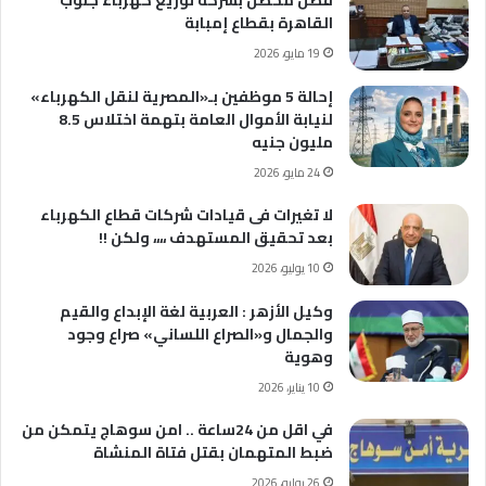
فصل محصل بشركة توزيع كهرباء جنوب
القاهرة بقطاع إمبابة
19 مايو، 2026
إحالة 5 موظفين بـ«المصرية لنقل الكهرباء»
لنيابة الأموال العامة بتهمة اختلاس 8.5
مليون جنيه
24 مايو، 2026
لا تغيرات فى قيادات شركات قطاع الكهرباء
بعد تحقيق المستهدف ،،،، ولكن !!
10 يوليو، 2026
وكيل الأزهر : العربية لغة الإبداع والقيم
والجمال و«الصراع اللساني» صراع وجود
وهوية
10 يناير، 2026
في اقل من 24ساعة .. امن سوهاج يتمكن من
ضبط المتهمان بقتل فتاة المنشاة
26 يوليو، 2026