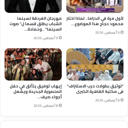
لأول مرة في الدراما.. لماذا اختار
مهرجان الغردقة لسينما
محمود حجاج هذا الموضوع…
الشباب يطلق قسما ل” صوت
السينما” ..وحمادة…
9 أغسطس، 2026
9 أغسطس، 2026
“توثيق بطولات حرب الاستنزاف”
إيهاب توفيق يتألق في حفل
فى مكتبة القاهرة الكبرى
المنصورة الجديدة ويشعل
أجواء صيف…
8 أغسطس، 2026
8 أغسطس، 2026