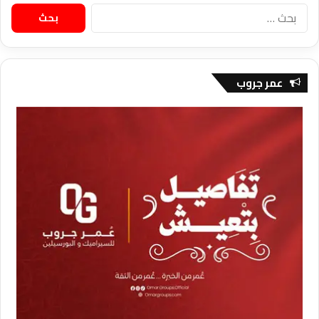
البحث
عن:
عمر جروب