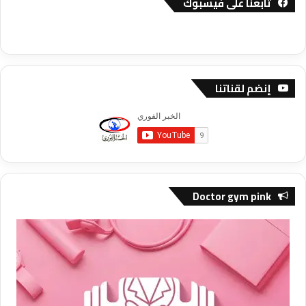
تابعنا على فيسبوك
إنضم لقناتنا
Doctor gym pink