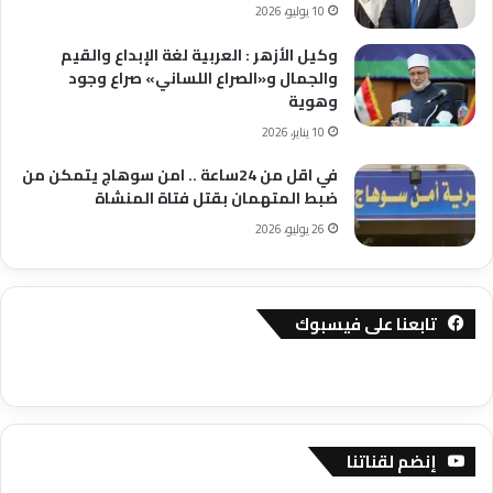
10 يوليو، 2026
وكيل الأزهر : العربية لغة الإبداع والقيم
والجمال و«الصراع اللساني» صراع وجود
وهوية
10 يناير، 2026
في اقل من 24ساعة .. امن سوهاج يتمكن من
ضبط المتهمان بقتل فتاة المنشاة
26 يوليو، 2026
تابعنا على فيسبوك
إنضم لقناتنا