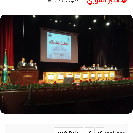
الخبر الفوري
14 نوفمبر، 2019
4
A+
A-
إعادة ضبط
حجم الخط: