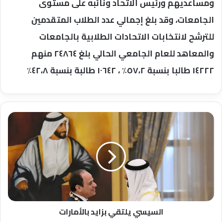
ومساعديهم ورئيس الاتحاد ونائبه على مستوى
الجامعات، وقد بلغ إجمالي عدد الطلاب المتقدمين
للترشح لانتخابات الاتحادات الطلابية بالجامعات
والمعاهد للعام الجامعي الحالي بلغ ٢٤٨٦٤ منهم
١٤٢٢٢ طالبا بنسبة ٥٧،٢٪ ، ١٠٦٤٢ طالبة بنسبة ٤٢،٨٪
السيسي
يلتقي
بزايد
بالأمارات
السيسي يلتقي بزايد بالأمارات