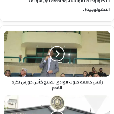
التكنولوجية بقويسنا، وجامعة بني سويف
التكنولوجية) .
رئيس
جامعة
جنوب
الوادى
يفتتح
كأس
حورس
لكرة
القدم
رئيس جامعة جنوب الوادى يفتتح كأس حورس لكرة
القدم
وزارة
التخطيط
والمعهد
القومي