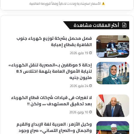
الأسعار استرشادية وتحدث لحظياً وفقاً للبورصة العالمية.
أكثر المقالات مشاهدة
فصل محصل بشركة توزيع كهرباء جنوب
القاهرة بقطاع إمبابة
19 مايو، 2026
إحالة 5 موظفين بـ«المصرية لنقل الكهرباء»
لنيابة الأموال العامة بتهمة اختلاس 8.5
مليون جنيه
24 مايو، 2026
لا تغيرات فى قيادات شركات قطاع الكهرباء
بعد تحقيق المستهدف ،،،، ولكن !!
10 يوليو، 2026
وكيل الأزهر : العربية لغة الإبداع والقيم
والجمال و«الصراع اللساني» صراع وجود