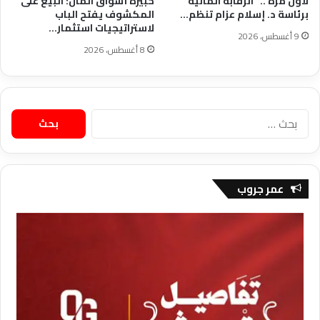
لأول مرة .. “الرقابة المالية”
خبيرة أسواق المال: البيع على
برئاسة د. إسلام عزام تنظم…
المكشوف يفتح الباب
لاستراتيجيات استثمار…
9 أغسطس، 2026
8 أغسطس، 2026
البحث
عن:
عمر جروب