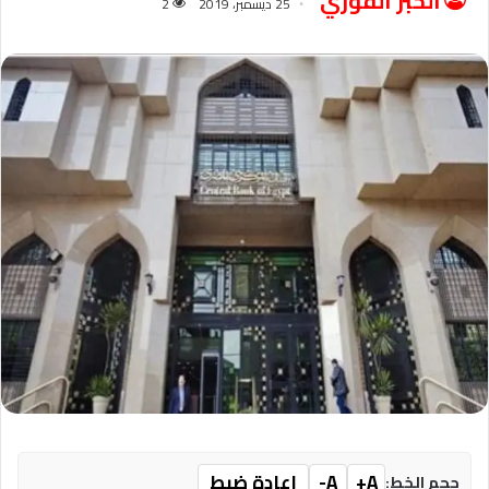
الخبر الفوري
25 ديسمبر، 2019
2
A+
A-
إعادة ضبط
حجم الخط: