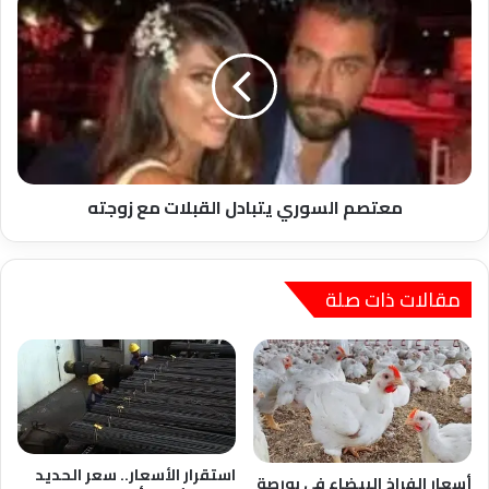
السوري
يتبادل
القبلات
مع
زوجته
معتصم السوري يتبادل القبلات مع زوجته
مقالات ذات صلة
استقرار الأسعار.. سعر الحديد
أسعار الفراخ البيضاء في بورصة