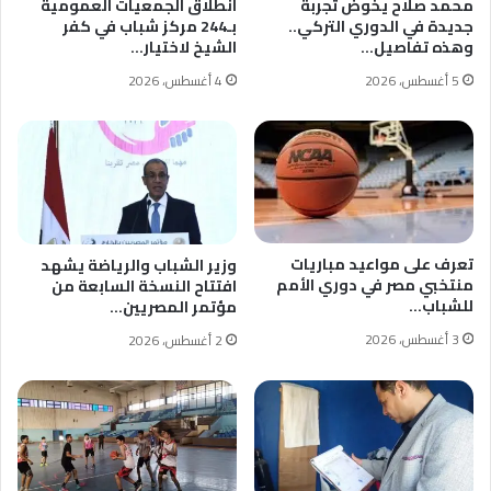
محمد صلاح يخوض تجربة
انطلاق الجمعيات العمومية
جديدة في الدوري التركي..
بـ244 مركز شباب في كفر
وهذه تفاصيل…
الشيخ لاختيار…
5 أغسطس، 2026
4 أغسطس، 2026
تعرف على مواعيد مباريات
وزير الشباب والرياضة يشهد
منتخبي مصر في دوري الأمم
افتتاح النسخة السابعة من
للشباب…
مؤتمر المصريين…
3 أغسطس، 2026
2 أغسطس، 2026