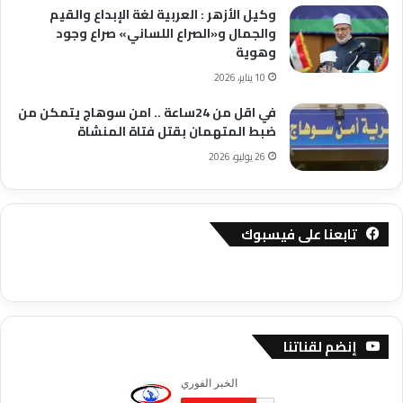
وكيل الأزهر : العربية لغة الإبداع والقيم
والجمال و«الصراع اللساني» صراع وجود
وهوية
10 يناير، 2026
في اقل من 24ساعة .. امن سوهاج يتمكن من
ضبط المتهمان بقتل فتاة المنشاة
26 يوليو، 2026
تابعنا على فيسبوك
إنضم لقناتنا