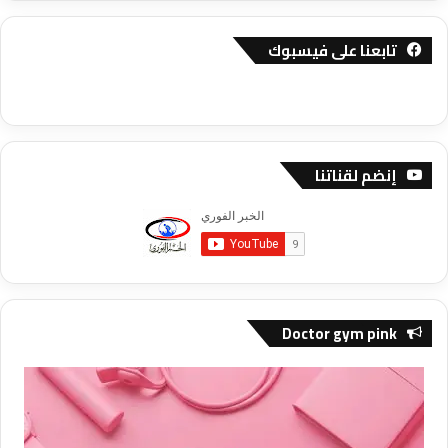
تابعنا على فيسبوك
إنضم لقناتنا
Doctor gym pink