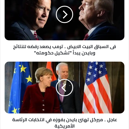
البيت
الابيض
..
ترمب
يصعد
رفضه
للنتائج
وبايدن
فى السباق البيت الابيض .. ترمب يصعد رفضه للنتائج
يبدأ
وبايدن يبدأ "تشكيل حكومته"
"تشكيل
حكومته"
عاجل
..
ميركل
تهنئ
بايدن
بفوزه
في
انتخابات
الرئاسة
الأمريكية
عاجل .. ميركل تهنئ بايدن بفوزه في انتخابات الرئاسة
الأمريكية