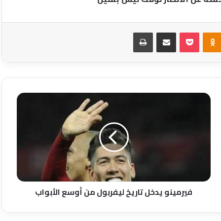
Odnoklassniki
‫Pocket
مشاركة عبر البريد
طباعة
فيرمينو
يدخل
تاريخ
ليفربول
من
أوسع
الأبواب
فيرمينو يدخل تاريخ ليفربول من أوسع الأبواب