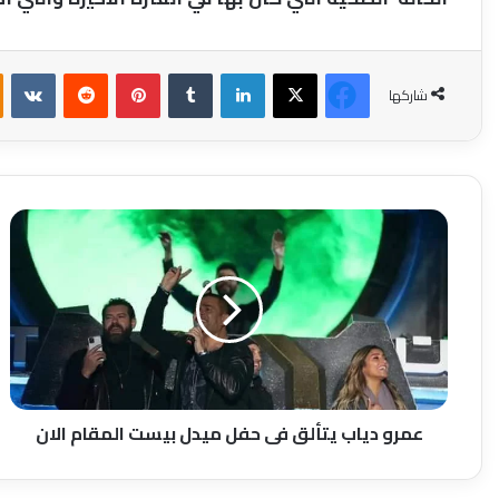
فيسبوك
‫X
لينكدإن
بينتيريست
شاركها
عمرو
دياب
يتألق
فى
حفل
ميدل
بيست
المقام
الان
عمرو دياب يتألق فى حفل ميدل بيست المقام الان