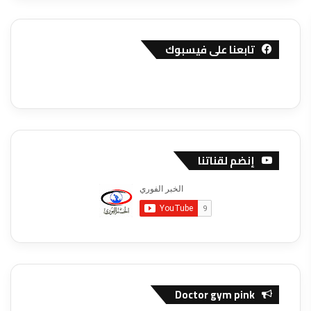
تابعنا على فيسبوك
إنضم لقناتنا
Doctor gym pink