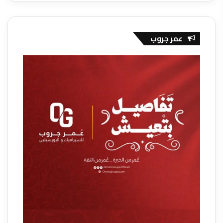
عمر جروب