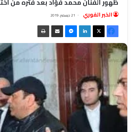
ظهور الفنان محمد فؤاد بعد فتره من اختف
الخبر الفوري
21 ديسمبر، 2019
فيسبوك
‫X
لينكدإن
ماسنجر
مشاركة عبر البريد
طباعة