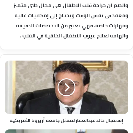
والصدر ان جراحة قلب الاطفال هى مجال طبى متميز
ومعقد فى نفس الوقت ويحتاج إلى إمكانيات عاليه
ومهارات خاصة، فهي تعتبر من التخصصات الدقيقه
والهامه لعلاج عيوب الاطفال الخلقية في القلب .
إستقبال
خالد
عبدالغفار
لممثل
جامعة
أريزونا
الأمريكية
إستقبال خالد عبدالغفار لممثل جامعة أريزونا الأمريكية
المفوض