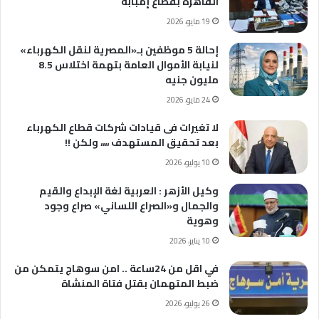
القاهرة بقطاع إمبابة
19 مايو، 2026
إحالة 5 موظفين بـ«المصرية لنقل الكهرباء»
لنيابة الأموال العامة بتهمة اختلاس 8.5
مليون جنيه
24 مايو، 2026
لا تغيرات فى قيادات شركات قطاع الكهرباء
بعد تحقيق المستهدف ،،،، ولكن !!
10 يوليو، 2026
وكيل الأزهر : العربية لغة الإبداع والقيم
والجمال و«الصراع اللساني» صراع وجود
وهوية
10 يناير، 2026
في اقل من 24ساعة .. امن سوهاج يتمكن من
ضبط المتهمان بقتل فتاة المنشاة
26 يوليو، 2026