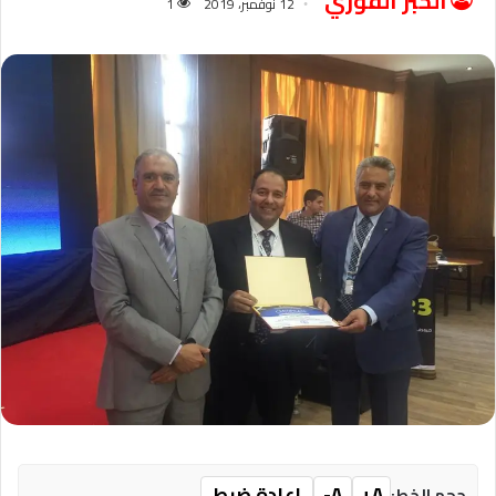
الخبر الفوري
12 نوفمبر، 2019
1
A+
A-
إعادة ضبط
حجم الخط: