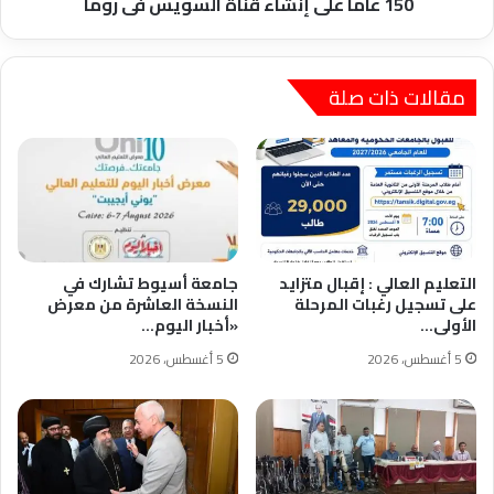
150 عاماً على إنشاء قناة السويس فى روما
قناة
السويس
فى
روما
مقالات ذات صلة
التعليم العالي : إقبال متزايد
جامعة أسيوط تشارك في
على تسجيل رغبات المرحلة
النسخة العاشرة من معرض
الأولى…
«أخبار اليوم…
5 أغسطس، 2026
5 أغسطس، 2026