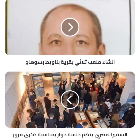
انشاء
ملعب
ثلاثي
بقرية
بناويط
بسوهاج
انشاء ملعب ثلاثي بقرية بناويط بسوهاج
السفيرالمصرى
ينظم
جلسة
حوار
بمناسبة
ذكرى
مرور
150
عاماً
على
السفيرالمصرى ينظم جلسة حوار بمناسبة ذكرى مرور
إنشاء