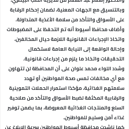
والدكتور إسلام عبد السلام من مديرية الطب البيطري،
وبالتنسيق مع الجهات المعنية، لضمان إحكام الرقابة
على الأسواق والتأكد من سلامة الأغذية المتداولة.
وأضاف محافظ أسيوط أنه تم التحفظ على المضبوطات
واتخاذ الإجراءات القانونية اللازمة حيال المخالفين،
وإحالة الواقعة إلى النيابة العامة لاستكمال
التحقيقات واتخاذ ما يلزم من إجراءات قانونية.
وشدد اللواء محمد علوان على أن المحافظة لن تتهاون
مع أي مخالفات تمس صحة المواطنين أو تهدد
سلامتهم الغذائية، مؤكدًا استمرار الحملات التموينية
والرقابية المكثفة لضبط الأسواق والتأكد من صلاحية
السلع والمنتجات الغذائية المعروضة، بما يضمن توفير
غذاء آمن وسليم للمواطنين.
كما ناشدت محافظة أسيوط المواطنين سرعة الإبلاغ عن