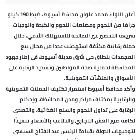
أعلن اللواء محمد علوان محافظ أسيوط، ضبط 190 كيلو
جرامًا من اللحوم ومصنعات اللحوم والكبدة والوجبات
سريعة التحضير غير الصالحة للاستهلاك الآدمي، خلال
حملة رقابية مكثفة استهدفت عددًا من محال بيع
المجمدات بنطاق حي شرق مدينة أسيوط، في إطار جهود
المحافظة لحماية صحة المواطنين وتشديد الرقابة على
الأسواق والمنشآت التموينية.
وأكد محافظ أسيوط استمرار تكثيف الحملات التموينية
والرقابية بمختلف مراكز ومدن المحافظة، وإحكام
الرقابة على تداول اللحوم والسلع الغذائية، والتصدي
لكافة صور الغش التجاري والتلاعب بالأسعار، تنفيذًا
لتوجيهات الدولة بقيادة الرئيس عبد الفتاح السيسي