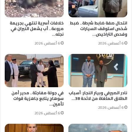
انتحال صفة ضابط شرطة.. ضبط
خلافات أسرية تنتهي بجريمة
شخص استوقف السيارات
مروعة.. أب يشعل النيران في
وفحص التراخيص…
نجله…
6 أغسطس، 2026
6 أغسطس، 2026
نادر الصيرفي وبيتر النجار: أسباب
في جولة مفاجئة.. مدير أمن
الطلاق الملغاة من لائحة 38…
سوهاج يتابع جاهزية قوات
تأمين…
6 أغسطس، 2026
6 أغسطس، 2026