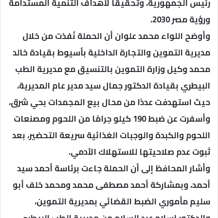
رئيس الجمهورية، وتحقيقًا لأهداف التنمية المستدامة
ورؤية مصر 2030.
وأوضح اللواء محمد علوان أن الحملة نُفذت من خلال
مديرية التموين والتجارة الداخلية بأسيوط بقيادة خالد
محمد وكيل وزارة التموين بالتنسيق مع مديرية الطب
البيطري بقيادة الدكتور جمال سيد مدير عام المديرية،
حيث استهدفت عددًا من محال بيع المجمدات بحي شرق،
وأسفرت عن ضبط 190 كيلو جرامًا من اللحوم ومصنعات
اللحوم والكبدة والوجبات الغذائية سريعة التحضير، بعد
ثبوت عدم صلاحيتها للاستهلاك الآدمي.
وأشار المحافظ إلى أن الحملة جاءت برئاسة أحمد سيد
أحمد، وبمشاركة أحمد مصطفى محمد ومحمد خلف أبو
سليم مأموري الضبط القضائي بمديرية التموين،