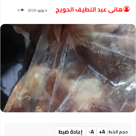
هانى عبد اللطيف الحويج
4 يونيو، 2026
3
A+
A-
إعادة ضبط
حجم الخط: