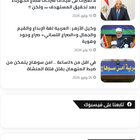
لا تغيرات فى قيادات شركات قطاع الكهرباء
بعد تحقيق المستهدف ،،،، ولكن !!
10 يوليو، 2026
وكيل الأزهر : العربية لغة الإبداع والقيم
والجمال و«الصراع اللساني» صراع وجود
وهوية
10 يناير، 2026
في اقل من 24ساعة .. امن سوهاج يتمكن من
ضبط المتهمان بقتل فتاة المنشاة
26 يوليو، 2026
تابعنا على فيسبوك