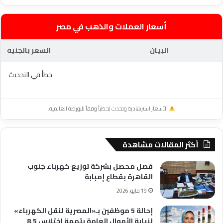
أسعار العملات والذهب في مصر
البيان
السعر بالجنيه
خطأ في التحديث
الأسعار استرشادية وتحدث لحظياً وفقاً للبورصة العالمية.
أكثر المقالات مشاهدة
فصل محصل بشركة توزيع كهرباء جنوب
القاهرة بقطاع إمبابة
19 مايو، 2026
إحالة 5 موظفين بـ«المصرية لنقل الكهرباء»
لنيابة الأموال العامة بتهمة اختلاس 8.5