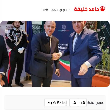
حامد خليفة
3 يونيو، 2026
8
A+
A-
إعادة ضبط
حجم الخط: