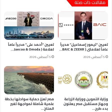
مقالات ذات صلة
تعيين “تيمور إسماعيل” مديراً
تعيين “أحمد على” مديراً عاماً
عاماً لعلامتى ( BAIC & ZEEKR…
لعلامة ( Jaecoo & Omoda…
5 أغسطس، 2026
5 أغسطس، 2026
وزارة التموين ووزارة الزراعة
مصر تعزز حماية سواحلها بخطة
وجهاز مستقبل مصر يعلنون
علمية شاملة لمواجهة تغير
بدء طرح…
المناخ…