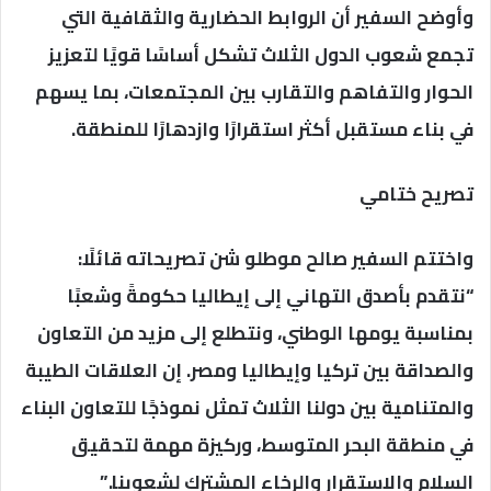
وأوضح السفير أن الروابط الحضارية والثقافية التي
تجمع شعوب الدول الثلاث تشكل أساسًا قويًا لتعزيز
الحوار والتفاهم والتقارب بين المجتمعات، بما يسهم
في بناء مستقبل أكثر استقرارًا وازدهارًا للمنطقة.
تصريح ختامي
واختتم السفير صالح موطلو شن تصريحاته قائلًا:
“نتقدم بأصدق التهاني إلى إيطاليا حكومةً وشعبًا
بمناسبة يومها الوطني، ونتطلع إلى مزيد من التعاون
والصداقة بين تركيا وإيطاليا ومصر. إن العلاقات الطيبة
والمتنامية بين دولنا الثلاث تمثل نموذجًا للتعاون البناء
في منطقة البحر المتوسط، وركيزة مهمة لتحقيق
السلام والاستقرار والرخاء المشترك لشعوبنا.”