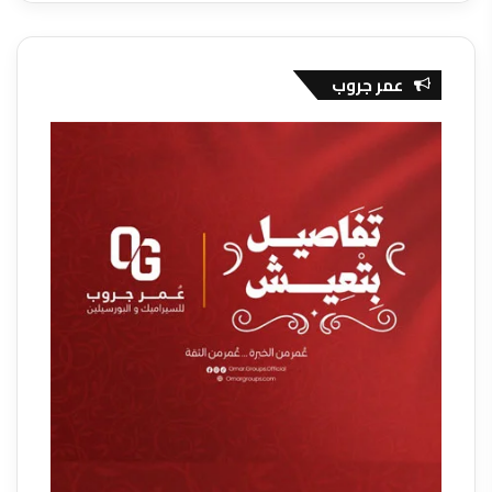
عمر جروب