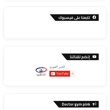
تابعنا على فيسبوك
إنضم لقناتنا
Doctor gym pink