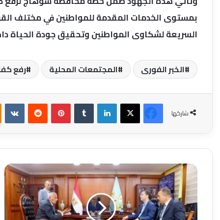
وتأتي هذه الجهود ضمن خطة محافظة سوهاج لرفع كفا
بمستوى الخدمات المقدمة للمواطنين في مختلف القرى 
السريعة لشكاوى المواطنين وتحقيق جودة الحياة داخ
الخبر الفورى
المجتمعات المحلية
رفع كفا
فيسبوك
‫X
لينكدإن
بينتيريست
شاركها
محافظ
كفرالشيخ
يناقش
عدد
من
الملفات