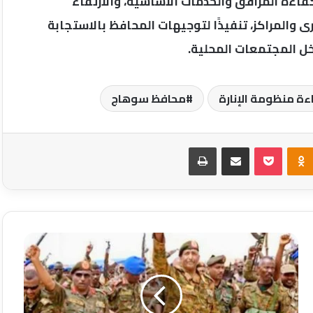
ءة المرافق والخدمات الأساسية، والارتقاء
والمراكز، تنفيذًا لتوجيهات المحافظ بالاستجابة
ل المجتمعات المحلية.
ءة منظومة الإنارة
محافظ سوهاج
Odnoklassniki
‫Pocket
مشاركة عبر البريد
طباعة
الجيش
السودانى
يعلن
السيطرة
على
مدينة