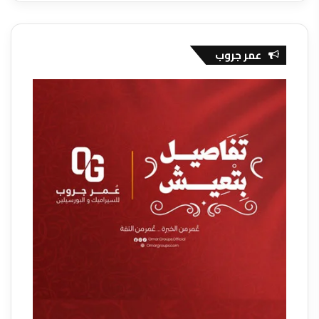
عمر جروب