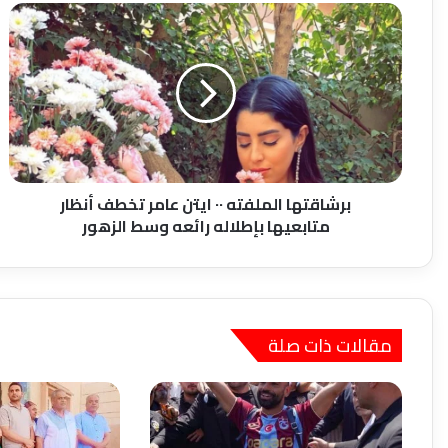
برشاقتها
الملفته
٠٠
ايتن
عامر
تخطف
أنظار
متابعيها
بإطلاله
رائعه
برشاقتها الملفته ٠٠ ايتن عامر تخطف أنظار
وسط
متابعيها بإطلاله رائعه وسط الزهور
الزهور
مقالات ذات صلة