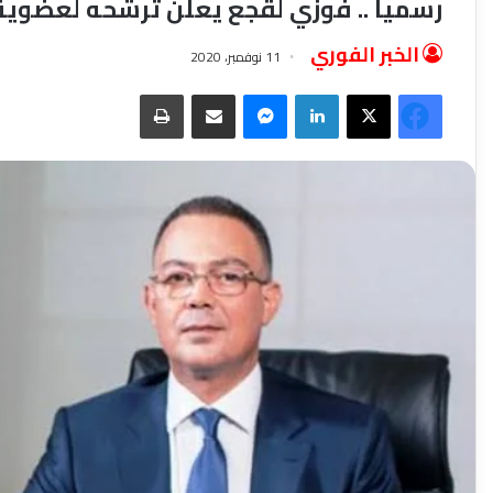
رسميا .. فوزي لقجع يعلن ترشحه لعضوية 
الخبر الفوري
11 نوفمبر، 2020
فيسبوك
‫X
لينكدإن
ماسنجر
مشاركة عبر البريد
طباعة