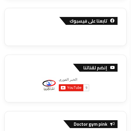
تابعنا على فيسبوك
إنضم لقناتنا
Doctor gym pink