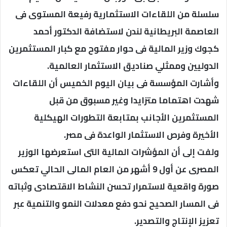
سلسلة من اللقاءات الاستثمارية رفيعة المستوى فى
العاصمة البريطانية لندن لاستضافة الدكتور أحمد
كجوك وزير المالية فى حوار مفتوح مع كبار المستثمرين
الدوليين وممثلي صناديق الاستثمار العالمية.
وأشارت المؤسسة فى بيان اليوم الخميس أن اللقاءات
شهدت اهتماما متزايدا وغير مسبوق من قبل
المستثمرين الأجانب بمتابعة التطورات الهيكلية
الأخيرة وفرص الاستثمار الواعدة فى مصر.
ولفت إلى أن المؤشرات المالية التى استعرضها الوزير
المصرى عن أول 9 أشهر من العام المالى الحالي تعكس
صورة واقعية لاستمرار تحسن النشاط الاقتصادى وثباته
فى المسار الصحيح نحو دفع معدلات النمو والتنمية عبر
تعزيز الإنتاج والتصدير.