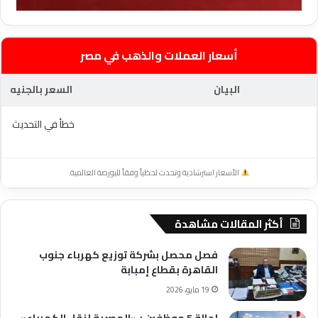
أسعار العملات والذهب في مصر
البيان
السعر بالجنيه
خطأ في التحديث
الأسعار استرشادية وتحدث لحظياً وفقاً للبورصة العالمية.
أكثر المقالات مشاهدة
فصل محصل بشركة توزيع كهرباء جنوب
القاهرة بقطاع إمبابة
19 مايو، 2026
إحالة 5 موظفين بـ«المصرية لنقل الكهرباء»