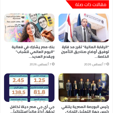
مقالات ذات صلة
“الرقابة المالية” تقرر مد فترة
بنك مصر يشارك في فعالية
توفيق أوضاع صناديق التأمين
“اليوم العالمي للشباب”
الخاصة…
ويقدم العديد…
7 أغسطس، 2026
7 أغسطس، 2026
رئيس البورصة المصرية يلتقي
جي آي جي مصر حياة تكافل
رئيس جهاز التمثيل التجاري
تحقق أداءً مالياً استثنائياً…