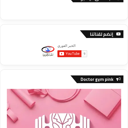
إنضم لقناتنا
Doctor gym pink