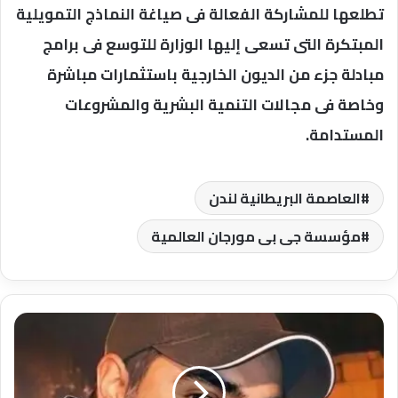
تطلعها للمشاركة الفعالة فى صياغة النماذج التمويلية
المبتكرة التى تسعى إليها الوزارة للتوسع فى برامج
مبادلة جزء من الديون الخارجية باستثمارات مباشرة
وخاصة فى مجالات التنمية البشرية والمشروعات
المستدامة.
العاصمة البريطانية لندن
مؤسسة جى بى مورجان العالمية
«الإذاعة
والتلفزيون»
تتوج
بالمركز
الأول