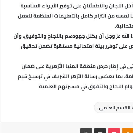
ل اللجان والاطمئنان على توفير الأجواء المناسبة
ما لمسه من التزام كامل بالتعليمات المنظمة للعمل
تحانية.
ا الله عز وجل أن يكلل جهودهم بالنجاح والتوفيق، وأن
رص على توفير بيئة امتحانية مستقرة تضمن تحقيق
تي في إطار حرص منطقة المنيا الأزهرية على ضمان
مة، بما يعكس رسالة الأزهر الشريف في ترسيخ قيم
دوام النجاح والتفوق في مسيرتهم العلمية
ت القسم العلمي
Odnoklassniki
‫Pocket
مشاركة عبر البريد
طباعة