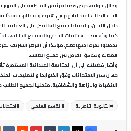
وخلال جولته، حرص فضيلة رئيس المنطقة على المرور داخ
لأداء الطلاب امتحاناتهم في هدوء وانتظام، مشيدًا ب
داخل اللجان، وانضباط جميع القائمين على العملية الام
كما وجَّه فضيلته كلمات الدعم والتشجيع للطلاب، داعيً
يحصدوا ثمرة اجتهادهم، مؤكدًا أن الأزهر الشريف يح
العدالة وتكافؤ الفرص بين جميع الطلاب.
وأشار فضيلته إلى أن المتابعة الميدانية المستمرة تأ
حسن سير الامتحانات وفق الضوابط والتعليمات المنظ
الانضباط والنزاهة والشفافية، متمنيًا لجميع الطلاب 
الثانوية الأزهرية
القسم العلمي
امتحانا
فيسبوك
‫X
لينكدإن
بينتيريست