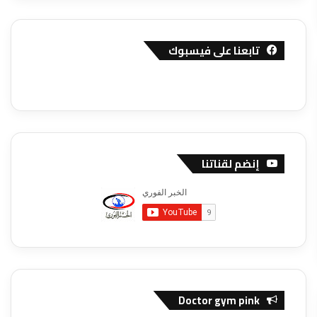
تابعنا على فيسبوك
إنضم لقناتنا
Doctor gym pink