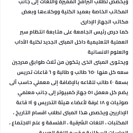
ويخصص لطلاب البرامج المميزة واللغات إلى جانب
المكاتب الخاصة بعميد الكلية ووكلاءها وبعض
مكاتب الجهاز الإدارى
كما حرص رئيس الجامعة على متابعة انتظام سير
العملية التعليمية داخل المبنى الجديد لكلية الآداب
والعلوم الانسانية
ويحتوى المبنى الذى يتكون من ثلاث طوابق مدرجين
سعه كل منها ٦٥٠ طالب و طالبة و ٦ قاعات تدريس
بسعة ٤٠ طالب للقاعه بالإضافة إلى معملي حاسب آلى
يضم كل معمل ٥١ جهاز كمبيوتر إلى جانب معلمي
صوتيات و ١٨ غرفة لأعضاء هيئة التدريس و ١٤ قاعة
الإداريين ويخصص هذا المبنى لطلاب اقسام التاريخ ،
المكتبات ، اللغات الشرقية ، الفلسفة و علم الاجتماع ،
الدراسات السكانية و قسم اللغة العربية .