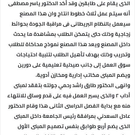
الذى يقام على طابقين وقد أكد الدكتور ياسر مصطفى
أنه سيتم عمل ثلاث خطوط انتاج وان هذا المصنع
سيعمل بالنظام البريطانى فى مراقبة الجودة بحوائط
زجاجية وذلك حتى يتمكن الطلاب بمشاهدة ما يحدث
داخل المصنع ويعد هذا المصنع نموذج محاكاة للطلاب
وتدريب وذلك بهدف تأهيل الطلاب لتلبية احتياجات
سوق العمل إلى جانب صيدلية تعليمية على دورين
ويضم المبنى مكاتب إدارية ومخازن أدوية.
وانهى الدكتور طارق راشد رحمي جولته بتفقد لمبنى
أداب ٢ والذى يسير العمل فيه على قدم وساق للانتهاء
منه مع بداية الفصل الدراسى الثانى هذا وقام الدكتور
عادل السعدني بمرافقة رئيس الجامعة داخل المبنى
الذى يضم أربع طوابق بنفس تصميم المبنى الأول