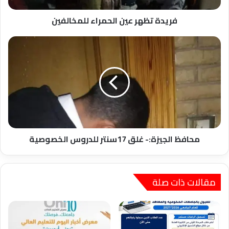
فريدة تظهر عين الحمراء للمخالفين
محافظ
الجيزة:-
غلق
17سنتر
للدروس
الخصوصية
محافظ الجيزة:- غلق 17سنتر للدروس الخصوصية
مقالات ذات صلة