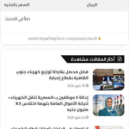
البيان
السعر بالجنيه
خطأ في التحديث
الأسعار استرشادية وتحدث لحظياً وفقاً للبورصة العالمية.
أكثر المقالات مشاهدة
فصل محصل بشركة توزيع كهرباء جنوب
القاهرة بقطاع إمبابة
19 مايو، 2026
إحالة 5 موظفين بـ«المصرية لنقل الكهرباء»
لنيابة الأموال العامة بتهمة اختلاس 8.5
مليون جنيه
24 مايو، 2026
لا تغيرات فى قيادات شركات قطاع الكهرباء