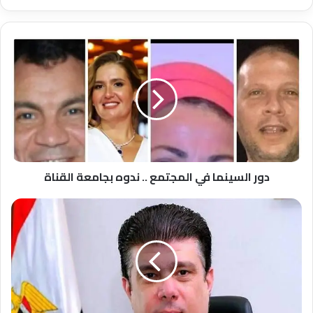
دور
السينما
في
المجتمع
..
ندوه
بجامعة
القناة
دور السينما في المجتمع .. ندوه بجامعة القناة
حسين
زين
يشارك
باجتماعات
الجمعيه
العامه
لاتحاد
اذاعات