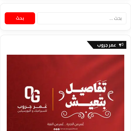
البحث
عن:
عمر جروب