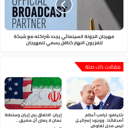
شراكته
مع
شبكة
تلفزيون
النهار
كناقل
مهرجان الجونة السينمائي يجدد شراكته مع شبكة
رسمي
تلفزيون النهار كناقل رسمي للمهرجان
للمهرجان
مقالات ذات صلة
نتنياهو: ترامب أعظم
إيران: الاتفاق بين إيران وسلطنة
أصدقائنا.. ووجود إسرائيـل
عمان لا يعنى أن مضيق…
ليس محل تفاوض