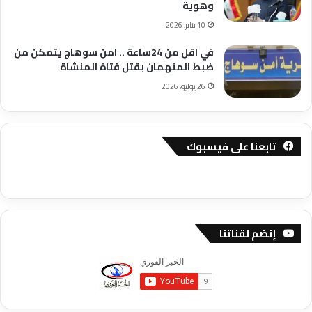
وهوية
10 يناير، 2026
في اقل من 24ساعة .. امن سوهاج يتمكن من
ضبط المتهمان بقتل فتاة المنشاة
26 يوليو، 2026
تابعنا على فيسبوك
إنضم لقناتنا