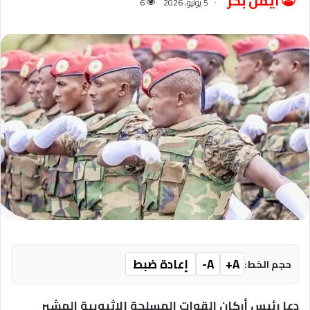
ايمن بحر
5 يوليو، 2026
6
A+
A-
إعادة ضبط
حجم الخط:
دعا رئيس أركان القوات المسلحة الإثيوبية المشير