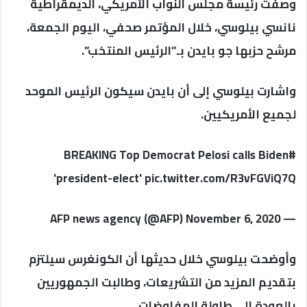
وصفت رئيسة مجلس النواب الأمريكي، الديمقراطية
نانسي بيلوسي، خلال المؤتمر صحفي، اليوم الجمعة،
مرشح حزبها جو بايدن بـ”الرئيس المنتخب”.
واشارت بيلوسي إلى أن بايدن سيكون الرئيس الموحد
لجميع الأمريكيين.
#BREAKING Top Democrat Pelosi calls Biden
'president-elect' pic.twitter.com/R3vFGViQ7Q
— AFP news agency (@AFP) November 6, 2020
وأوضحت بيلوسي خلال حديثها أن الكونغرس سيلتزم
بتقديم المزيد من التشريعات، وطالبت الجمهوريين
بالعودة إلى طاولة المفاوضات.