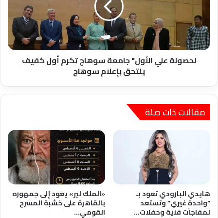
سوهاج
تكرم
أول
كفيف
يلتحق
بإعلام
لحصولة علي الأول" جامعة سوهاج تكرم أول كفيف
سوهاج
يلتحق بإعلام سوهاج
مقالات ذات صلة
هايدي البارودي تعود بـ
«الملك لير» يعود إلى جمهوره
“واحدة غيري” وتستعد
بالقاهرة على خشبة المسرح
لمفاجآت فنية وحفلات…
القومي…