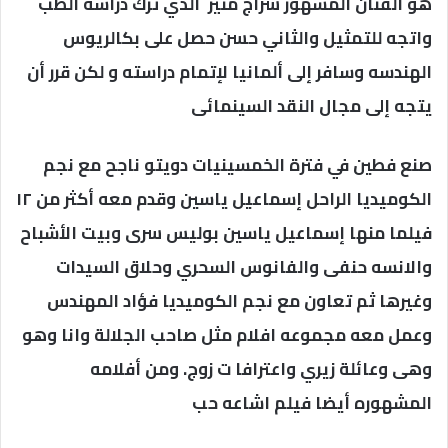
هو الفنان المشهور سراج منير الذي ترك دراسه الطب
واتجه للتمثيل والثاني حسن حصل على بكالريوس
الهندسه وسافر إلى ألمانيا لإتمام دراسته و لكن قرر أن
يتجه إلى مجال النقد السينمائى
صنع فطين في فترة الخمسينيات دويتو ناجح مع نجم
الكوميديا الراحل إسماعيل ياسين وقدم معه أكثر من ١٢
فيلما منها إسماعيل ياسين بوليس سرى وبيت الأشباح
والانسه حنفى والفانوس السحري وحلاق السيدات
وغيرها ثم تعاون مع نجم الكوميديا فؤاد المهندس
وعمل معه مجموعه افلام مثل صاحب الجلالة وانا وهو
وهى وعائلة زيري واعترافا ت زوج. ومن أفلامه
المشهوره أيضا فيلم اشاعه حب