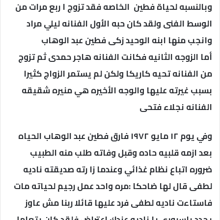
وبالنسبه لحياة فطين الخاصه فقد تزوج ا ربع مرات من
الوسط الفنى ولقد كان حبه الأول الفنانه ليلي مراد
وانجب منها ابنه الوحيد زكى فطين عبد الوهاب
أما الزوجه الثانيه فكانت الفنانه هاجر حمدى ثم تزوج
من الفنانه تحيه كاريكا ولكن لم يستمر الزواج كثيرا
بسبب غيرته عليها والوجه الأخيره هي منيره شقيقه
الفنانه نجلاء فتحى
وفي يوم ١٢ مايو ١٩٧٢ فارق فطين عبد الوهاب الحياه
بعد ازمه قلبيه حاده وقبل وفاته طلب منه الطبيب
ضروره اتباع نظام غذائي وعندما زا رته صديقته ناديه
لطفى قال لها ضاحكا :مره واحد عمل رجيم لحياته مات
فاستاءت ناديه لطفى فرد عليها قائلا ربنا مش عاوز
يجدد باسبوري يا ناديه عندك اعتراض فلقد كان يتعامل