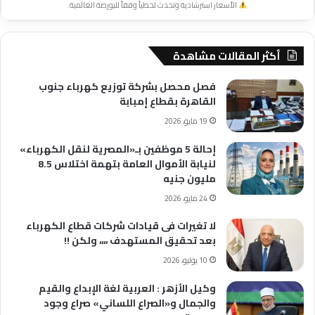
الأسعار استرشادية وتحدث لحظياً وفقاً للبورصة العالمية.
أكثر المقالات مشاهدة
فصل محصل بشركة توزيع كهرباء جنوب
القاهرة بقطاع إمبابة
19 مايو، 2026
إحالة 5 موظفين بـ«المصرية لنقل الكهرباء»
لنيابة الأموال العامة بتهمة اختلاس 8.5
مليون جنيه
24 مايو، 2026
لا تغيرات فى قيادات شركات قطاع الكهرباء
بعد تحقيق المستهدف ،،،، ولكن !!
10 يوليو، 2026
وكيل الأزهر : العربية لغة الإبداع والقيم
والجمال و«الصراع اللساني» صراع وجود