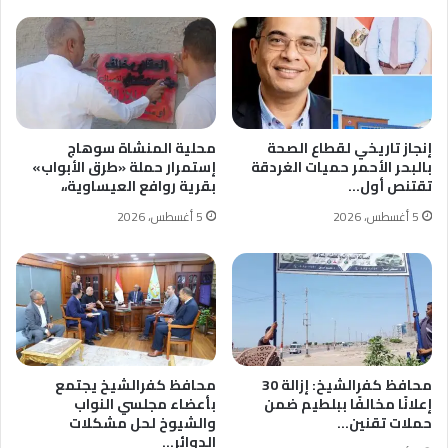
إنجاز تاريخي لقطاع الصحة
محلية المنشاة سوهاج
بالبحر الأحمر حميات الغردقة
إستمرار حملة «طرق الأبواب»
تقتنص أول…
بقرية روافع العيساوية،،
5 أغسطس، 2026
5 أغسطس، 2026
محافظ كفرالشيخ: إزالة 30
محافظ كفرالشيخ يجتمع
إعلانًا مخالفًا ببلطيم ضمن
بأعضاء مجلسي النواب
حملات تقنين…
والشيوخ لحل مشكلات
الدوائر…