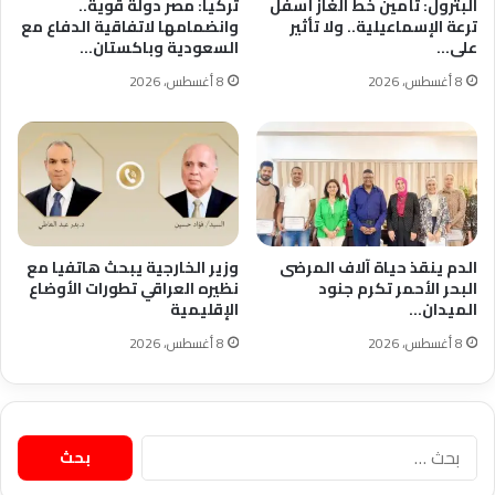
البترول: تأمين خط الغاز أسفل
تركيا: مصر دولة قوية..
ترعة الإسماعيلية.. ولا تأثير
وانضمامها لاتفاقية الدفاع مع
على…
السعودية وباكستان…
8 أغسطس، 2026
8 أغسطس، 2026
الدم ينقذ حياة آلاف المرضى
وزير الخارجية يبحث هاتفيا مع
البحر الأحمر تكرم جنود
نظيره العراقي تطورات الأوضاع
الميدان…
الإقليمية
8 أغسطس، 2026
8 أغسطس، 2026
البحث
عن: