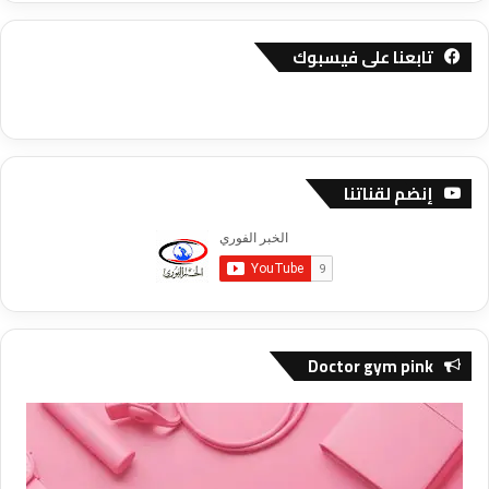
تابعنا على فيسبوك
إنضم لقناتنا
Doctor gym pink