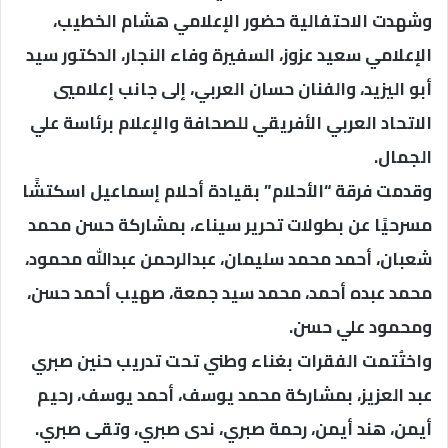
وشهدت الاحتفالية حضور الإعلامي هشام الخطيب،
الإعلامي سعيد عزوز، السفيرة وفاء النجار، الدكتور سيد
أبو اليزيد، والفنان حسان العربي، إلى جانب إعلاميي
الاتحاد العربي الأفريقي للصحافة والإعلام برئاسة علي
الجمال.
وقدمت فرقة “الأحلام” بقيادة أحلام إسماعيل اسكتشًا
مسرحيًا عن بطولات تحرير سيناء، بمشاركة حسن محمد
شعبان، أحمد محمد سليمان، عبدالرحمن عبدالله محمود،
محمد عبده أحمد، محمد سيد جمعة، صهيب أحمد حسن،
ومحمود علي حسن.
واختُتمت الفقرات بغناء وطني تحت تدريب حنين صبري
عبد العزيز، بمشاركة محمد يوسف، أحمد يوسف، رحيم
أيمن، هند أيمن، رحمة صبري، ندى صبري، وتقى صبري.