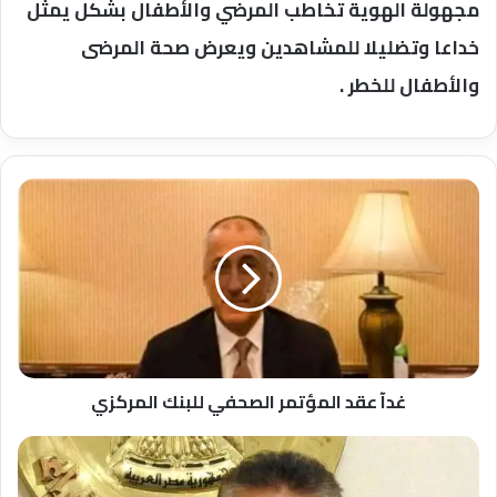
مجهولة الهوية تخاطب المرضي والأطفال بشكل يمثل
خداعا وتضليلا للمشاهدين ويعرض صحة المرضى
والأطفال للخطر .
غدآ
عقد
المؤتمر
الصحفي
للبنك
المركزي
غدآ عقد المؤتمر الصحفي للبنك المركزي
إجتماع
عبدالغفار
بلجنة