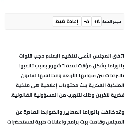
A+
A-
إعادة ضبط
حجم الخط:
اتفق المجلس الأعلى لتنظيم الإعلام حجب قنوات
بانوراما بشكل مؤقت لمدة ٦ شهور بسبب تلاعبها
بالترددات بين قنواتها الأربعة ومخالفتها لقانون
الملكية الفكرية ببث محتويات إعلامية هى ملكية
فكرية لآخرين وذلك للتهرب من المسؤولية القانونية.
وقد خالفت بانوراما المعايير والضوابط الصادرة عن
المجلس وقامت ببث برامج وإعلانات طبية لمستحضرات