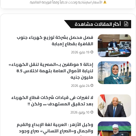
الأسعار استرشادية وتحدث لحظياً وفقاً للبورصة العالمية.
أكثر المقالات مشاهدة
فصل محصل بشركة توزيع كهرباء جنوب
القاهرة بقطاع إمبابة
19 مايو، 2026
إحالة 5 موظفين بـ«المصرية لنقل الكهرباء»
لنيابة الأموال العامة بتهمة اختلاس 8.5
مليون جنيه
24 مايو، 2026
لا تغيرات فى قيادات شركات قطاع الكهرباء
بعد تحقيق المستهدف ،،،، ولكن !!
10 يوليو، 2026
وكيل الأزهر : العربية لغة الإبداع والقيم
والجمال و«الصراع اللساني» صراع وجود