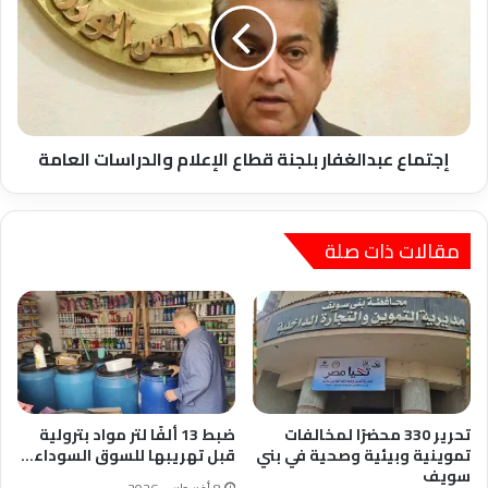
قطاع
الإعلام
والدراسات
العامة
إجتماع عبدالغفار بلجنة قطاع الإعلام والدراسات العامة
مقالات ذات صلة
تحرير 330 محضرًا لمخالفات
ضبط 13 ألفًا لتر مواد بترولية
تموينية وبيئية وصحية في بني
قبل تهريبها للسوق السوداء…
سويف