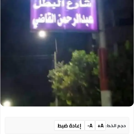
A+
A-
إعادة ضبط
حجم الخط: