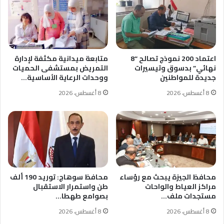
اعتماد 200 نموذج تصالح “8
متابعة ميدانية مكثفة لإدارة
نهائي” بدسوق وتيسيرات
التمريض بمستشفى الحميات
جديدة للمواطنين
ووحدات الرعاية الأساسية…
8 أغسطس، 2026
8 أغسطس، 2026
محافظ الجيزة يبحث مع رؤساء
محافظ سوهاج: توريد 190 ألف
مراكز العياط والواحات
طن واستمرار الاستقبال
مستجدات ملف…
بصوامع طهطا…
8 أغسطس، 2026
8 أغسطس، 2026