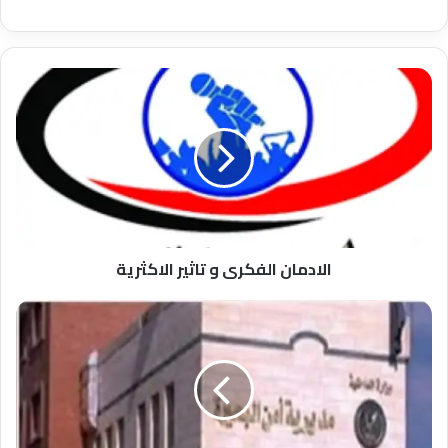
الادمان
الفكرى
و
تاثير
الاكثرية
الادمان الفكرى و تاثير الاكثرية
حادث
مروع
اصابه
١٠اشخاص
أثر
تصادم
أتوبيس