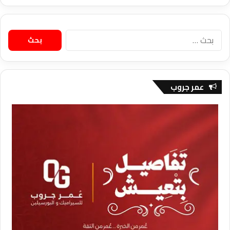
البحث
عن:
عمر جروب