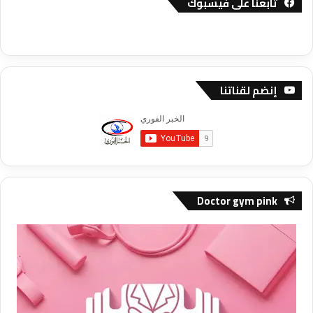
تابعنا على فيسبوك
إنضم لقناتنا
Doctor gym pink