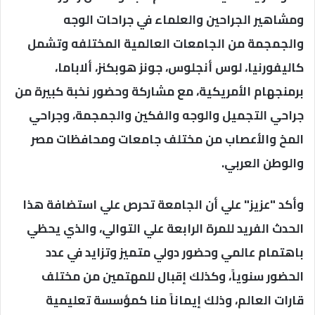
ومشاهير الجراحين والعلماء في جراحات الوجه
والجمجمة من الجامعات العالمية المختلفه وتشمل
كاليفورنيا، لوس أنجلوس، جونز هوبكنز، ألاباما،
برمنجهام الأمريكية، مع مشاركة وحضور نخبة كبيرة من
جراحي التجميل والوجه والفكين والجمجمة، وجراحي
المخ والأعصاب من مختلف جامعات ومحافظات مصر
والوطن العربي.
وأكد "عزيز" علي أن الجامعة تحرص علي استضافة هذا
الحدث الفريد للمرة الرابعة علي التوالي، والذي يحظي
باهتمام عالمي وحضور دولي متميز وتزايد في عدد
الحضور سنوياً، وكذلك إقبال للمهتمين من مختلف
قارات العالم، وذلك إيماناً منا كمؤسسة تعليمية