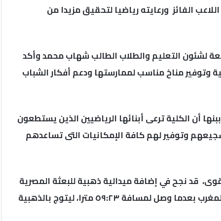
للاعب الفائز ورعايته رياضيا لتحقيق مزيدا من
معة لشئون التعليم والطلاب الطالب شهاب محمد وأكد
ابية وتوفير مناخ مناسب لممارستها ودعم أفكار الشباب
ببنها أن الكلية ترعى أبنائها الرياضيين الذين يستطعون
شجيعهم وتوفير لهم كافة الإمكانيات التى تساعدهم
وى، قد نجح في إضافة ميدالية ذهبية للبعثة المصرية
المشاركة بدورة الألعاب الأفريقية المقامة حاليا في المغرب بعدما وصل لمسافة ٥٩:٢٣ مترا، ليتوج بالذهبية