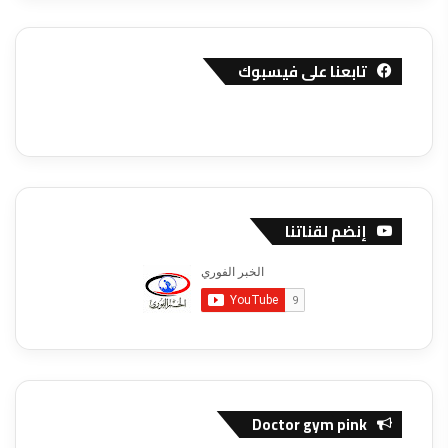
تابعنا على فيسبوك
إنضم لقناتنا
Doctor gym pink