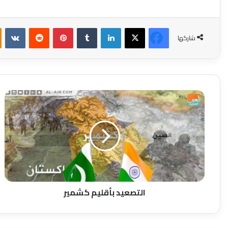
فيسبوك
‫X
لينكدإن
بينتيريست
شاركها
التصعيد
بأقليم
كشمير
التصعيد بأقليم كشمير