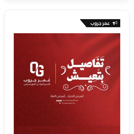
عمر جروب